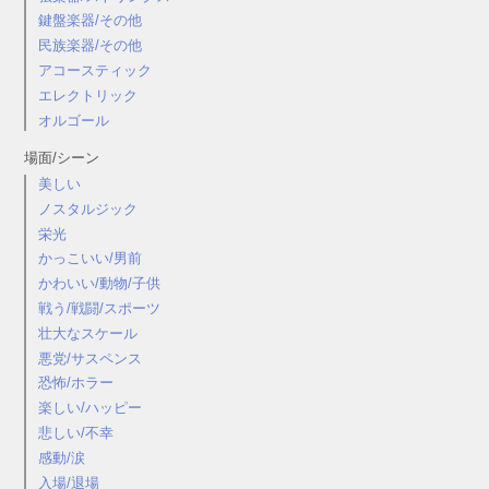
鍵盤楽器/その他
民族楽器/その他
アコースティック
エレクトリック
オルゴール
場面/シーン
美しい
ノスタルジック
栄光
かっこいい/男前
かわいい/動物/子供
戦う/戦闘/スポーツ
壮大なスケール
悪党/サスペンス
恐怖/ホラー
楽しい/ハッピー
悲しい/不幸
感動/涙
入場/退場