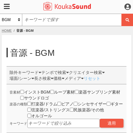
HOME
音源 - BGM
音源 - BGM
除外キーワード
テンポで検索
クリエイター検索
場面/シーン
長さ検索
価格
メディア
リセット
インストBGM
ループ素材
楽器サンプリング素材
音素材
サウンドロゴ
打楽器/ドラム
ピアノ
シンセサイザー
ギター
楽器の種類
弦楽器/ストリングス
民族楽器/その他
オルゴール
適用
キーワード