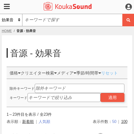
HOME
音源 - 効果音
音源 - 効果音
価格
クリエイター検索
メディア
季節/時間帯
リセット
除外キーワード
適用
キーワード
1
～
23
件目を表示 / 全
23
件
表示順：
新着順
人気順
表示件数：
50
100