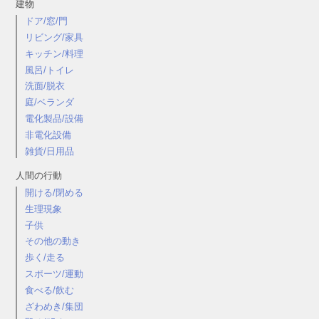
建物
ドア/窓/門
リビング/家具
キッチン/料理
風呂/トイレ
洗面/脱衣
庭/ベランダ
電化製品/設備
非電化設備
雑貨/日用品
人間の行動
開ける/閉める
生理現象
子供
その他の動き
歩く/走る
スポーツ/運動
食べる/飲む
ざわめき/集団