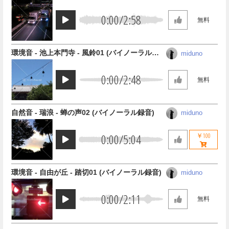
音)
0:00
/
2:58
無料
環境音 - 池上本門寺 - 風鈴01 (バイノーラル録
miduno
音)
0:00
/
2:48
無料
自然音 - 瑞浪 - 蝉の声02 (バイノーラル録音)
miduno
0:00
/
5:04
￥100
環境音 - 自由が丘 - 踏切01 (バイノーラル録音)
miduno
0:00
/
2:11
無料