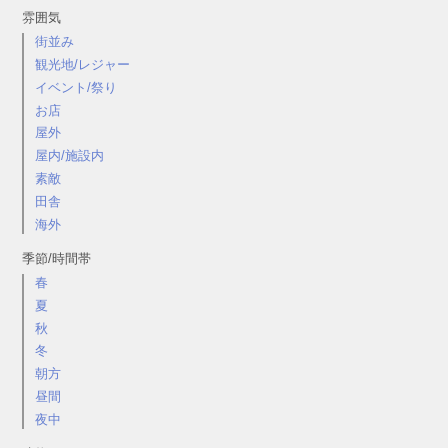
雰囲気
街並み
観光地/レジャー
イベント/祭り
お店
屋外
屋内/施設内
素敵
田舎
海外
季節/時間帯
春
夏
秋
冬
朝方
昼間
夜中