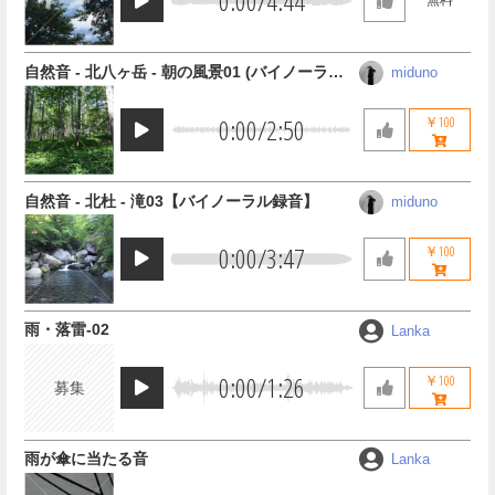
0:00
/
4:44
無料
自然音 - 北八ヶ岳 - 朝の風景01 (バイノーラル
miduno
録音)
0:00
/
2:50
￥100
自然音 - 北杜 - 滝03【バイノーラル録音】
miduno
0:00
/
3:47
￥100
雨・落雷-02
Lanka
0:00
/
1:26
￥100
募集
雨が傘に当たる音
Lanka