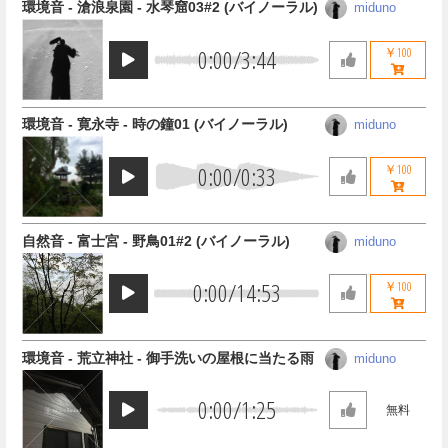
環境音 - 滄浪泉園 - 水琴窟03#2 (バイノーラル)
miduno
0:00
/
3:44
￥100
環境音 - 寛永寺 - 時の鐘01 (バイノーラル)
miduno
0:00
/
0:33
￥100
自然音 - 富士宮 - 野鳥01#2 (バイノーラル)
miduno
0:00
/
14:53
￥100
環境音 - 荒立神社 - 御手洗いの屋根に当たる雨
miduno
0:00
/
1:25
無料