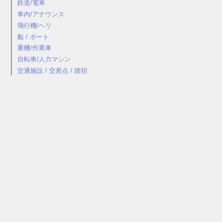
鉄道/電車
車内/アナウンス
飛行機/ヘリ
船 / ボート
重機/作業車
自転車/人力マシン
交通施設 / 交差点 / 踏切