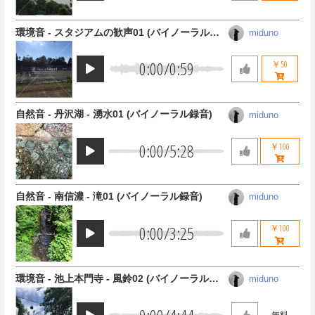
環境音 - スタジアムの歓声01 (バイノーラル録
miduno
音)
0:00
/
0:59
￥50
自然音 - 丹沢湖 - 湧水01 (バイノーラル録音)
miduno
0:00
/
5:28
￥100
自然音 - 南信濃 - 滝01 (バイノーラル録音)
miduno
0:00
/
3:25
￥100
環境音 - 池上本門寺 - 風鈴02 (バイノーラル録
miduno
音)