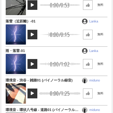
0:00
/
0:53
無料
落雷（近距離）-01
Lanka
0:00
/
0:15
無料
雨・落雷-01
Lanka
0:00
/
1:02
無料
環境音 - 渋谷 - 雑踏01 (バイノーラル録音)
miduno
0:00
/
1:25
無料
環境音 - 環状八号線 - 道路01 (バイノーラル録
miduno