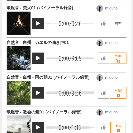
環境音 - 焚火01 (バイノーラル録音)
miduno
0:00
/
0:46
無料
自然音 - 白州 - カエルの鳴き声01
miduno
0:00
/
9:09
￥100
自然音 - 白州 - 雨の朝01 (バイノーラル録音)
miduno
0:00
/
9:36
￥100
環境音 - 教会の鐘01 (バイノーラル録音)
miduno
0:00
/
1:12
￥50