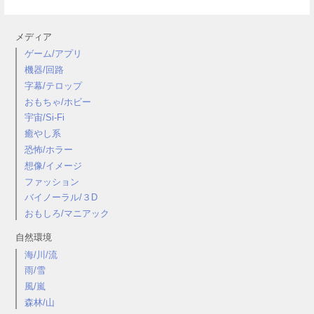
メディア
ゲーム/アプリ
機器/回路
字幕/テロップ
おもちゃ/ホビー
宇宙/Si-Fi
癒やし系
恐怖/ホラー
想像/イメージ
ファッション
バイノーラル/３D
おもしろ/マニアック
自然環境
海/川/流
雨/雪
風/嵐
森林/山