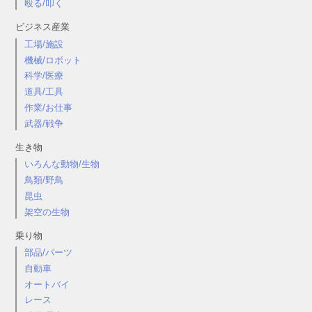
殴る/叩く
ビジネス産業
工場/施設
機械/ロボット
科学/医療
道具/工具
作業/お仕事
武器/戦争
生き物
いろんな動物/生物
鳥類/野鳥
昆虫
架空の生物
乗り物
部品/パーツ
自動車
オートバイ
レース