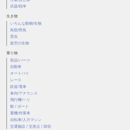
武器/戦争
生き物
いろんな動物/生物
鳥類/野鳥
昆虫
架空の生物
乗り物
部品/パーツ
自動車
オートバイ
レース
鉄道/電車
車内/アナウンス
飛行機/ヘリ
船 / ボート
重機/作業車
自転車/人力マシン
交通施設 / 交差点 / 踏切