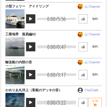
小型フェリー アイドリング
山 Channel
0:00
/
5:56
無料
工業地帯 貿易編02
山 Channel
0:00
/
0:47
無料
輸送船の内部の音
山 Channel
0:00
/
3:17
無料
かめりあ丸洋上（客船のデッキの音）
ChaChaMA
RU
0:00
/
3:22
￥200