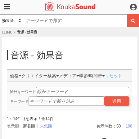
HOME
音源 - 効果音
音源 - 効果音
価格
クリエイター検索
メディア
季節/時間帯
リセット
除外キーワード
適用
キーワード
1
～
14
件目を表示 / 全
14
件
表示順：
新着順
人気順
表示件数：
50
100