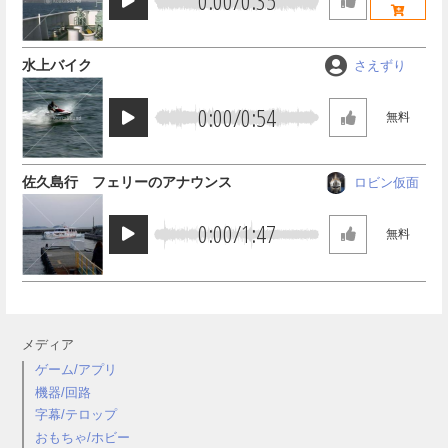
0:00
/
0:35
水上バイク
さえずり
0:00
/
0:54
無料
佐久島行 フェリーのアナウンス
ロビン仮面
0:00
/
1:47
無料
メディア
ゲーム/アプリ
機器/回路
字幕/テロップ
おもちゃ/ホビー