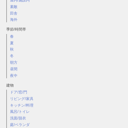
屋内/施設内
素敵
田舎
海外
季節/時間帯
春
夏
秋
冬
朝方
昼間
夜中
建物
ドア/窓/門
リビング/家具
キッチン/料理
風呂/トイレ
洗面/脱衣
庭/ベランダ