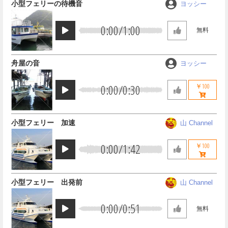
小型フェリーの待機音
ヨッシー
0:00
/
1:00
無料
舟屋の音
ヨッシー
0:00
/
0:30
￥100
小型フェリー 加速
山 Channel
0:00
/
1:42
￥100
小型フェリー 出発前
山 Channel
0:00
/
0:51
無料