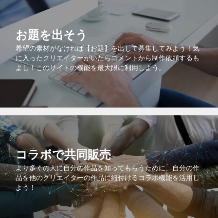
お題を出そう
希望の素材がなければ【お題】を出して募集してみよう！気
に入ったクリエイターがいたらコメントから制作依頼するも
よし！このサイトの機能を最大限に利用しよう。
コラボで共同販売
より多くの人に自分の作品を知ってもらうために、自分の作
品を他のクリエイターの作品に紐付けるコラボ機能を活用し
よう！