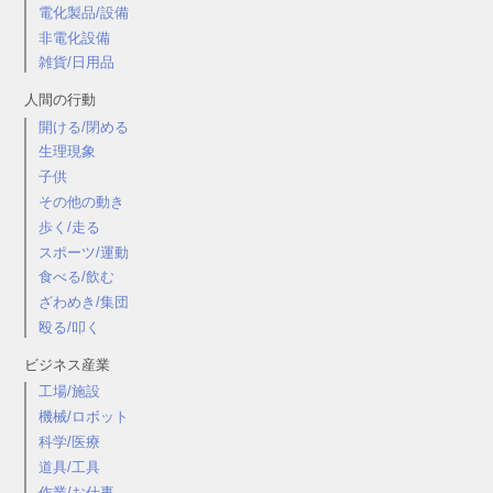
電化製品/設備
非電化設備
雑貨/日用品
人間の行動
開ける/閉める
生理現象
子供
その他の動き
歩く/走る
スポーツ/運動
食べる/飲む
ざわめき/集団
殴る/叩く
ビジネス産業
工場/施設
機械/ロボット
科学/医療
道具/工具
作業/お仕事