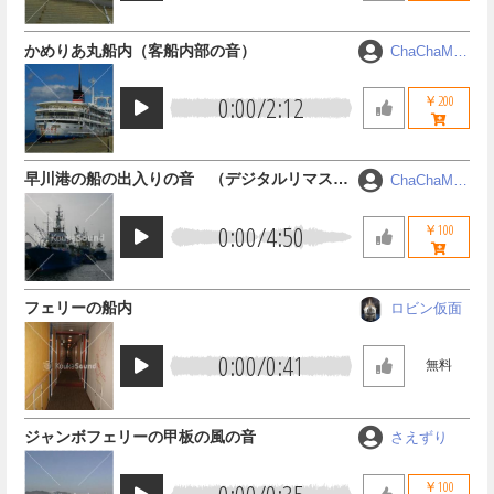
かめりあ丸船内（客船内部の音）
ChaChaMA
RU
0:00
/
2:12
￥200
早川港の船の出入りの音 （デジタルリマスタ
ChaChaMA
RU
ー）
0:00
/
4:50
￥100
フェリーの船内
ロビン仮面
0:00
/
0:41
無料
ジャンボフェリーの甲板の風の音
さえずり
￥100