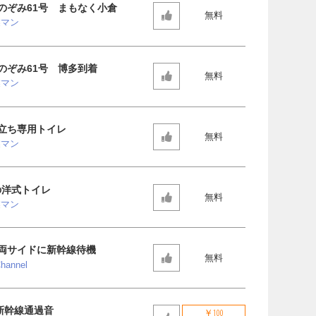
のぞみ61号 まもなく小倉
無料
業マン
のぞみ61号 博多到着
無料
業マン
立ち専用トイレ
無料
業マン
系の洋式トイレ
無料
業マン
両サイドに新幹線待機
無料
hannel
 新幹線通過音
￥100