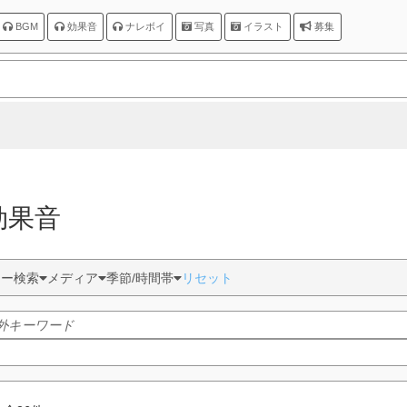
BGM
効果音
ナレボイ
写真
イラスト
募集
 効果音
ター検索
メディア
季節/時間帯
リセット