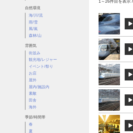
1
～
26
件目を表示 /
自然環境
海/川/流
雨/雪
風/嵐
森林/山
雰囲気
街並み
観光地/レジャー
イベント/祭り
お店
屋外
屋内/施設内
素敵
田舎
海外
季節/時間帯
春
夏