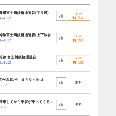
幹線富士川鉄橋通過音(下り線)
￥100
uke1012
幹線富士川鉄橋通過音(上下線各2
￥100
uke1012
幹線 富士川鉄橋通過音
￥100
uke1012
のぞみ61号 まもなく岡山
無料
業マン
停車してから乗客が乗ってくる様
無料
業マン