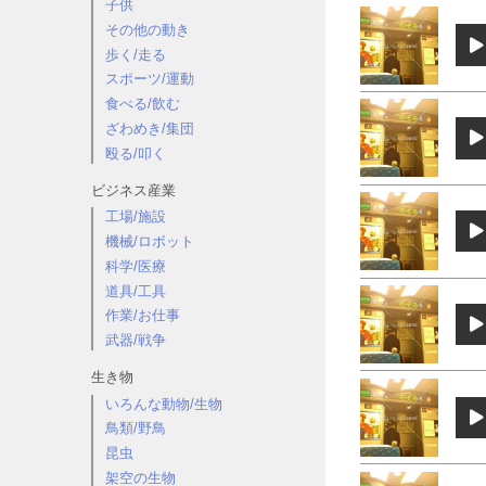
子供
その他の動き
歩く/走る
スポーツ/運動
食べる/飲む
ざわめき/集団
殴る/叩く
ビジネス産業
工場/施設
機械/ロボット
科学/医療
道具/工具
作業/お仕事
武器/戦争
生き物
いろんな動物/生物
鳥類/野鳥
昆虫
架空の生物