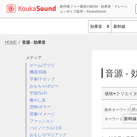
著作権フリー素材のBGM・効果音・ナレーシ
ョンボイス販売 – KoukaSound
HOME
音源 - 効果音
メディア
ゲーム/アプリ
音源 -
機器/回路
字幕/テロップ
おもちゃ/ホビー
宇宙/Si-Fi
価格
クリエイ
癒やし系
恐怖/ホラー
除外キーワード
想像/イメージ
キーワード
ファッション
バイノーラル/３D
おもしろ/マニアック