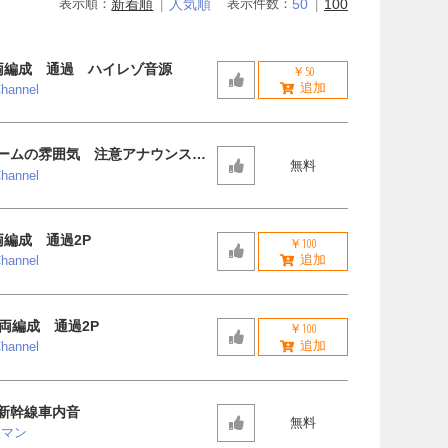
表示順：
新着順
人気順
表示件数：
50
100
両編成 通過 ハイレゾ音源
￥50
hannel
ームの雰囲気 注意アナウンス有
無料
hannel
両編成 通過2P
￥100
hannel
6両編成 通過2P
￥100
hannel
新幹線車内音
無料
業マン