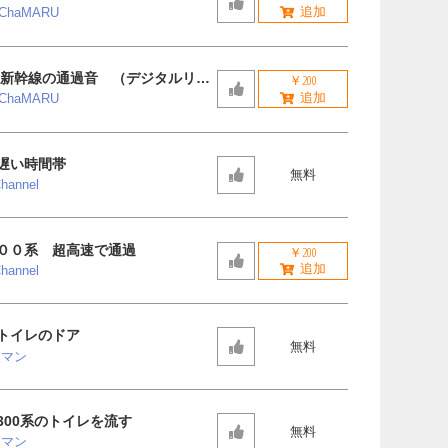
aChaMARU
年 新幹線の通過音 （デジタルリマ
￥200
aChaMARU
遅い時間帯
無料
hannel
００系 超高速で通過
￥200
hannel
トイレのドア
無料
業マン
300系のトイレを流す
無料
業マン