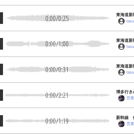
東海道新
0:00
/
0:25
tas
東海道新
0:00
/
1:00
本)
tas
東海道新
0:00
/
0:31
tas
博多行き
0:00
/
2:21
営
新幹線 
0:00
/
1:19
子
営