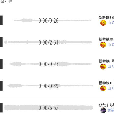
 全
26
件
新幹線8
0:00
/
0:26
山 C
新幹線ホ
0:00
/
2:51
り
山 C
新幹線8
0:00
/
0:23
山 C
新幹線1
0:00
/
0:39
山 C
ひたすら
0:00
/
6:52
営