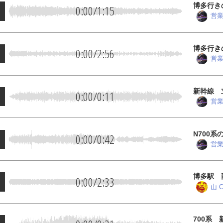
博多行き
0:00
/
1:15
営
博多行き
0:00
/
2:56
営
新幹線 
0:00
/
0:11
営
N700
0:00
/
0:42
営
博多駅 
0:00
/
2:33
山 C
700系