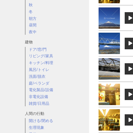
秋
冬
朝方
昼間
夜中
建物
ドア/窓/門
リビング/家具
キッチン/料理
風呂/トイレ
洗面/脱衣
庭/ベランダ
電化製品/設備
非電化設備
雑貨/日用品
人間の行動
開ける/閉める
生理現象