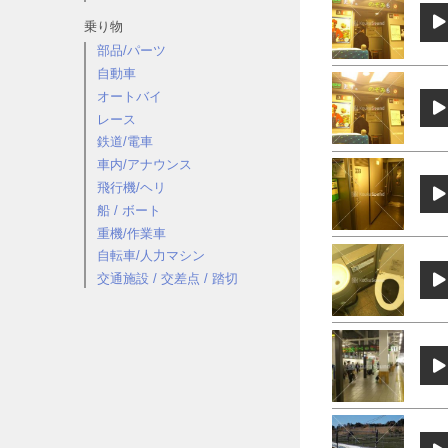
乗り物
部品/パーツ
自動車
オートバイ
レース
鉄道/電車
車内/アナウンス
飛行機/ヘリ
船 / ボート
重機/作業車
自転車/人力マシン
交通施設 / 交差点 / 踏切