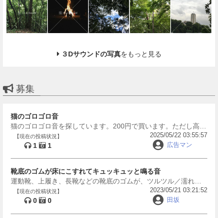
３Dサウンドの写真
をもっと見る
募集
猫のゴロゴロ音
猫のゴロゴロ音を探しています。200円で買います。ただし高音
2025/05/22 03:55:57
質に限ります。 スマホ録音素材は購入しません。
【現在の投稿状況】
広告マン
1
1
靴底のゴムが床にこすれてキュッキュッと鳴る音
運動靴、上履き、長靴などの靴底のゴムが、ツルツル／濡れた
2023/05/21 03:21:52
床とこすれてキュっキュっと鳴る音を探しています。単発の音
【現在の投稿状況】
田坂
はあったのですが、長尺で使いたいので長めのデータだと嬉し
0
0
いです。