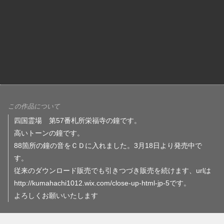
この作品について
四国霊場 第57番札所栄福寺の鐘です。
高いトーンの鐘です。
88箇所の鐘の音をＣＤに入れました。3月18日より発売中で
す。
従来のダウンロード販売でも引きつづき販売を続けます、urlは
http://kumahachi1012.wix.com/close-up-html-jp-5です。
よろしくお願いいたします