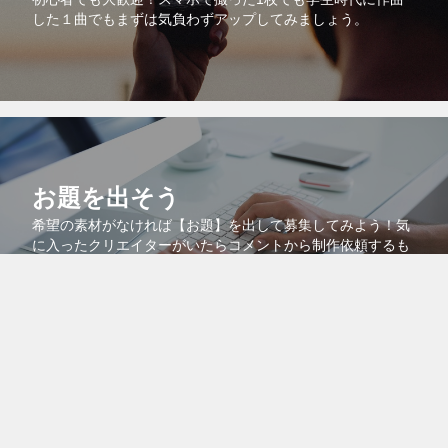
した１曲でもまずは気負わずアップしてみましょう。
お題を出そう
希望の素材がなければ【お題】を出して募集してみよう！気
に入ったクリエイターがいたらコメントから制作依頼するも
よし！このサイトの機能を最大限に利用しよう。
コラボで共同販売