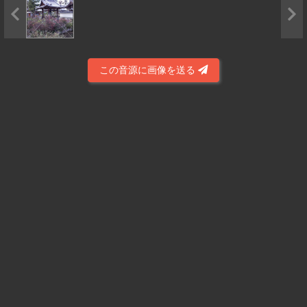
この音源に画像を送る