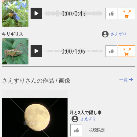
0:00
/
0:45
￥100
キリギリス
さえずり
0:00
/
1:06
￥100
一覧
さえずりさんの作品 / 画像
月と2人で隠し事
さえずり
視聴限定