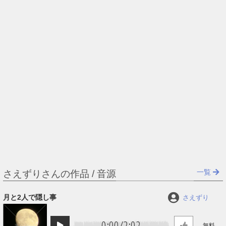
一覧
さえずりさんの作品 / 音源
月と2人で隠し事
さえずり
0:00
/
2:02
無料