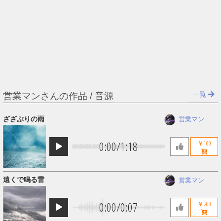
一覧
営業マンさんの作品 / 音源
ざざぶりの雨
営業マン
0:00
/
1:18
￥100
遠くで鳴る雷
営業マン
0:00
/
0:07
￥200