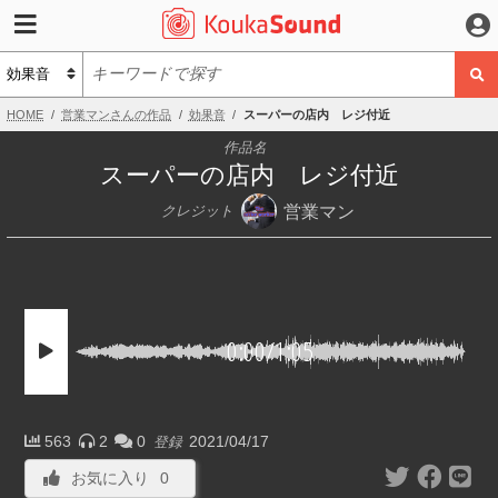
HOME
営業マンさんの作品
効果音
スーパーの店内 レジ付近
作品名
スーパーの店内 レジ付近
営業マン
クレジット
0:00
/
1:05
563
2
0
2021/04/17
登録
お気に入り
0