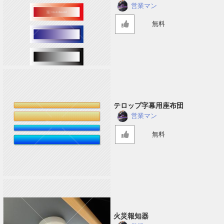
営業マン
無料
テロップ字幕用座布団
営業マン
無料
火災報知器