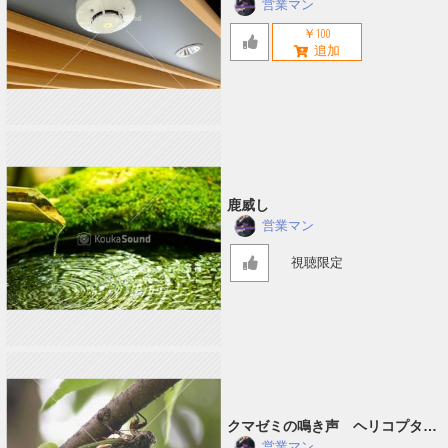
営業マン
￥100
鹿威し
営業マン
視聴限定
クマゼミの鳴き声 ヘリコプター
音入り
営業マン