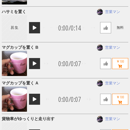
ハサミを置く
営業マン
0:00
/
0:14
募集
無料
マグカップを置く B
営業マン
0:00
/
0:07
￥100
マグカップを置く A
営業マン
0:00
/
0:07
￥100
貨物車がゆっくりと走り出す
営業マン