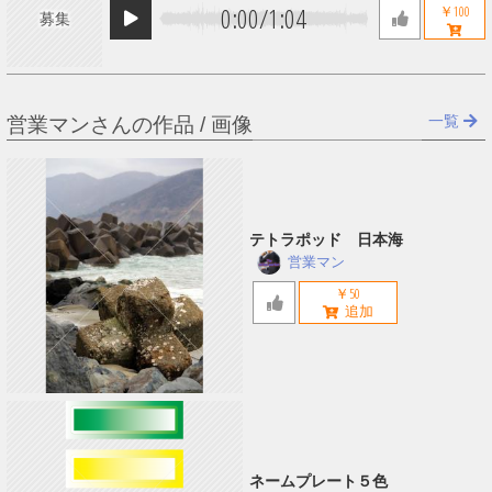
0:00
/
1:04
￥100
募集
一覧
営業マンさんの作品 / 画像
テトラポッド 日本海
営業マン
￥50
ネームプレート５色