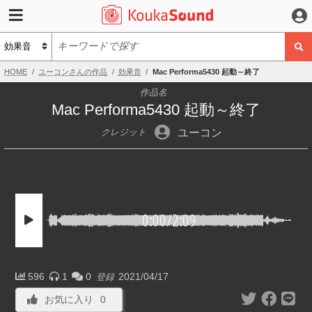
HOME
ユーコンさんの作品
効果音
Mac Performa5430 起動～終了
作品名
Mac Performa5430 起動～終了
ユーコン
クレジット
0:00
/
2:09
596
1
0
2021/04/17
登録
お気に入り
0