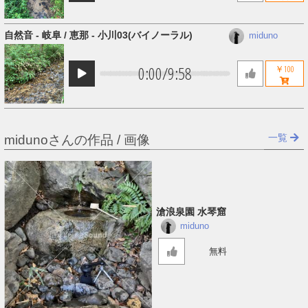
自然音 - 岐阜 / 恵那 - 小川03​(​バイノーラル)
miduno
0:00
/
9:58
￥100
一覧
midunoさんの作品 / 画像
滄浪泉園 水琴窟
miduno
無料