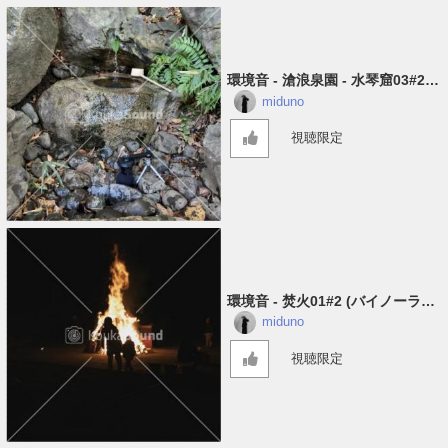
環境音 - 滄浪泉園 - 水琴窟03#2
(バイノーラル)
miduno
視聴限定
環境音 - 焚火01#2 (バイノーラル
録音)
miduno
視聴限定