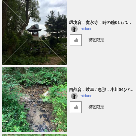
環境音 - 寛永寺 - 時の鐘01 (バイ
ノーラル)
miduno
視聴限定
自然音 - 岐阜 / 恵那 - 小川04​(​バイ
ノーラル)
miduno
視聴限定