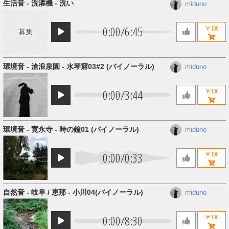
生活音 - 洗濯機 - 洗い
miduno
0:00
/
6:45
￥100
募集
環境音 - 滄浪泉園 - 水琴窟03#2 (バイノーラル)
miduno
0:00
/
3:44
￥100
環境音 - 寛永寺 - 時の鐘01 (バイノーラル)
miduno
0:00
/
0:33
￥100
自然音 - 岐阜 / 恵那 - 小川04​(​バイノーラル)
miduno
0:00
/
8:30
￥100