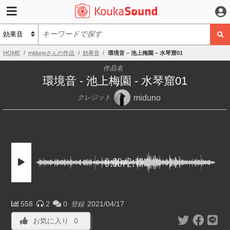
HOME
midunoさんの作品
効果音
環境音 – 池上梅園 – 水琴窟01
作品名
環境音 - 池上梅園 - 水琴窟01
miduno
クレジット
0:00
/
2:11
558
2
0
2021/04/17
登録
お気に入り
0