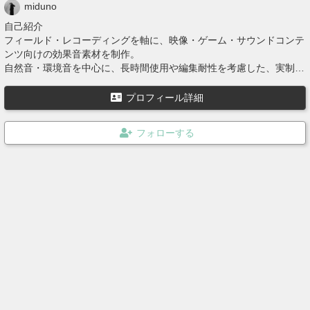
miduno
自己紹介
フィールド・レコーディングを軸に、映像・ゲーム・サウンドコンテ
ンツ向けの効果音素材を制作。
自然音・環境音を中心に、長時間使用や編集耐性を考慮した、実制作
向けの音素材を提供しています。
主な実績・評価
プロフィール詳細
・Audibleオリジナルコンテンツ 「Soundscape of Japan」 のフィー
ルド・レコーディング収録
・海外キュレーション企画 Cities and Memory「Field Recordings of
the Year 2025」 選出
・RADIO SAKAMOTO オーディション にて 2年連続で年間優秀作を
受賞
・国内外のサウンドアート／リスニング系プロジェクトにおける音素
材使用・評価実績あり
収録から編集まで業務用途を前提とした環境で行い、
ゲーム・映像・音声コンテンツの制作フローに自然に組み込める、汎
用性と信頼性の高い効果音素材を目指しています。