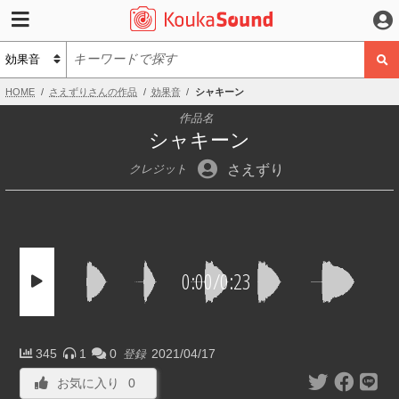
HOME
さえずりさんの作品
効果音
シャキーン
作品名
シャキーン
さえずり
クレジット
0:00
/
0:23
345
1
0
2021/04/17
登録
お気に入り
0