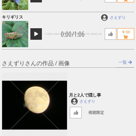
キリギリス
さえずり
0:00
/
1:06
￥100
一覧
さえずりさんの作品 / 画像
月と2人で隠し事
さえずり
視聴限定