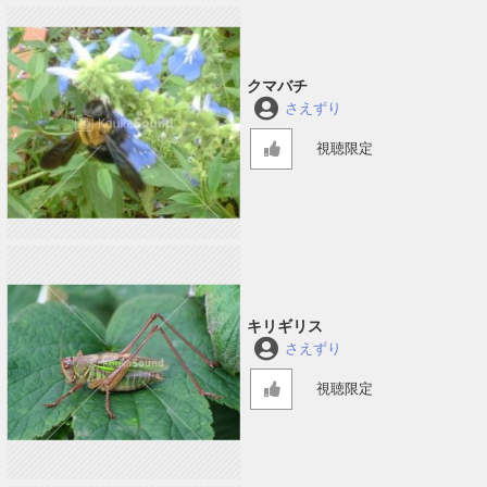
クマバチ
さえずり
視聴限定
キリギリス
さえずり
視聴限定