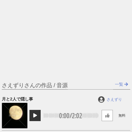
一覧
さえずりさんの作品 / 音源
月と2人で隠し事
さえずり
0:00
/
2:02
無料