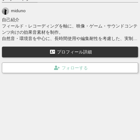
miduno
自己紹介
フィールド・レコーディングを軸に、映像・ゲーム・サウンドコンテ
ンツ向けの効果音素材を制作。
自然音・環境音を中心に、長時間使用や編集耐性を考慮した、実制作
向けの音素材を提供しています。
主な実績・評価
プロフィール詳細
・Audibleオリジナルコンテンツ 「Soundscape of Japan」 のフィー
ルド・レコーディング収録
・海外キュレーション企画 Cities and Memory「Field Recordings of
the Year 2025」 選出
・RADIO SAKAMOTO オーディション にて 2年連続で年間優秀作を
受賞
・国内外のサウンドアート／リスニング系プロジェクトにおける音素
材使用・評価実績あり
収録から編集まで業務用途を前提とした環境で行い、
ゲーム・映像・音声コンテンツの制作フローに自然に組み込める、汎
用性と信頼性の高い効果音素材を目指しています。