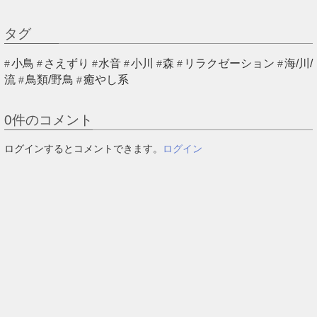
タグ
小鳥
さえずり
水音
小川
森
リラクゼーション
海/川/
流
鳥類/野鳥
癒やし系
0
件のコメント
ログインするとコメントできます。
ログイン