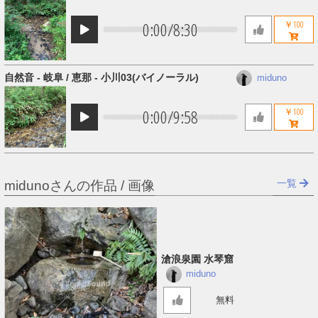
0:00
/
8:30
￥100
自然音 - 岐阜 / 恵那 - 小川03​(​バイノーラル)
miduno
0:00
/
9:58
￥100
一覧
midunoさんの作品 / 画像
滄浪泉園 水琴窟
miduno
無料