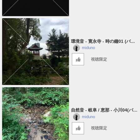
環境音 - 寛永寺 - 時の鐘01 (バイ
ノーラル)
miduno
視聴限定
自然音 - 岐阜 / 恵那 - 小川04​(​バイ
ノーラル)
miduno
視聴限定