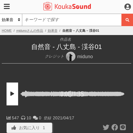
HOME
midunoさんの作品
効果音
自然音 – 八丈島 – 渓谷01
作品名
自然音 - 八丈島 - 渓谷01
miduno
クレジット
0:00
/
1:35
547
10
0
2021/04/17
登録
お気に入り
1