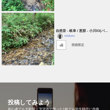
自然音 - 岐阜 / 恵那 - 小川03​(​バイ
ノーラル)
miduno
視聴限定
投稿してみよう
初心者でも大歓迎！スマホで撮った1枚でも学生時代に作曲