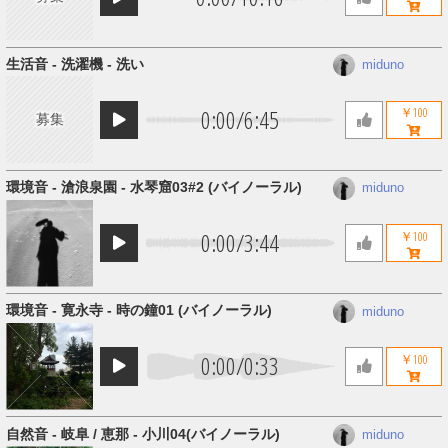
生活音 - 洗濯機 - 洗い
miduno
0:00
/
6:45
￥100
募集
環境音 - 滄浪泉園 - 水琴窟03#2 (バイノーラル)
miduno
0:00
/
3:44
￥100
環境音 - 寛永寺 - 時の鐘01 (バイノーラル)
miduno
0:00
/
0:33
￥100
自然音 - 岐阜 / 恵那 - 小川04​(​バイノーラル)
miduno