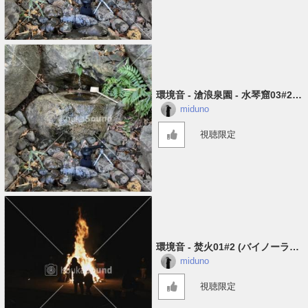
環境音 - 滄浪泉園 - 水琴窟03#2
(バイノーラル)
miduno
視聴限定
環境音 - 焚火01#2 (バイノーラル
録音)
miduno
視聴限定