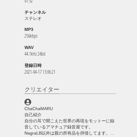
01:52
チャンネル
ステレオ
MP3
256kbps
WAV
44.1kHz 24bit
登録日時
2021-04-17 13:06:21
クリエイター
ChaChaMARU
自己紹介
自分の耳で聞こえた世界の再現をモットーに録
音しているアマチュア録音屋です。
NagraLB以外は親の所有品を拝借してます。