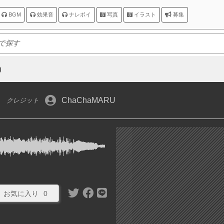
BGM
効果音
ナレボイ
写真
イラスト
募集
奏）
ChaChaMARU
クレジット
お気に入り
0