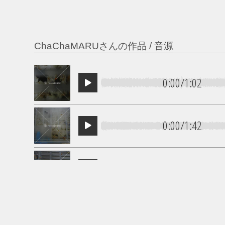
ChaChaMARUさんの作品 / 音源
0:00
/
1:02
0:00
/
1:42
0:00
/
1:08
0:00
/
0:30