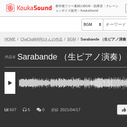
著作権フリー素材のBGM・効果音・ナレーシ
ョンボイス販売 – KoukaSound
HOME
ChaChaMARUさんの作品
BGM
Sarabande （生ピアノ演
Sarabande （生ピアノ演奏）
作品名
0:00
/
1:51
607
5
0
2021/04/17
登録