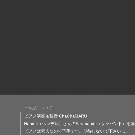
この作品について
ピアノ演奏＆録音 ChaChaMARU
Handel（ヘンデル）さんのSarabande（サラバンド
ピアノは素人なので下手です。期待しないで下さい…。