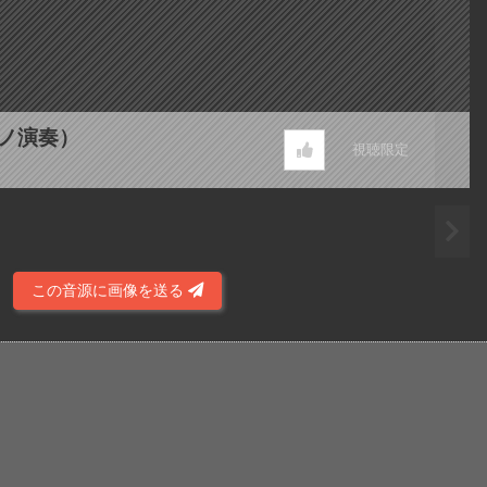
ピアノ演奏）
視聴限定
この音源に画像を送る