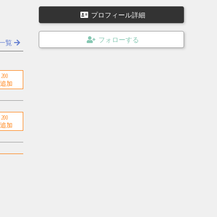
上記の装備以外にNagraTA、NagraIVSD+QGB
（10号用アダプタ－）、Beyerdynamic社製 DT
プロフィール詳細
48（ヘッドホン）、ブーム(3m)、スタンド(3
m)、ウィンドスクリーン（鳥籠タイプ）等を使
用してます。
一覧
殆どの投稿音源は Stereo 24bit 192000hz WAV
E を Stereo 320kBit/s MP3 に変換しています。
最近、本業が忙しすぎて未編集のの音源が溜ま
200
ってます。
すでにハードディスクの容量が大変なこと
に……。
でも、NagraTAが修理から帰ってきたので、デ
200
ジタルリマスター作業もがんばりたい…。（希
望的観測）
最近ハワイに行ってM82の音とか、ロシアに行
ってAK74とかの音を録音したい衝動に駆られて
200
ます。妥協案として、自衛隊の89式小銃か120
mm滑空砲が妥当かな・・・・・。
200