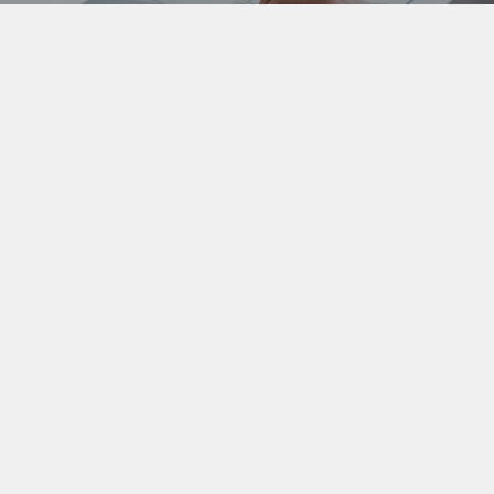
希望の素材がなければ【お題】を出して募集してみよう！気
に入ったクリエイターがいたらコメントから制作依頼するも
よし！このサイトの機能を最大限に利用しよう。
コラボで共同販売
より多くの人に自分の作品を知ってもらうために、自分の作
品を他のクリエイターの作品に紐付けるコラボ機能を活用し
よう！
会員登録は無料です。今すぐご登録ください。