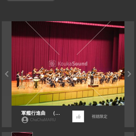
軍艦行進曲 （防
視聴限定
衛大学校吹奏楽団
ChaChaMARU
演奏）