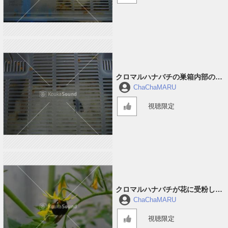
クロマルハナバチの巣箱内部の音
#1
ChaChaMARU
視聴限定
クロマルハナバチが花に受粉して
回っている音 #3
ChaChaMARU
視聴限定