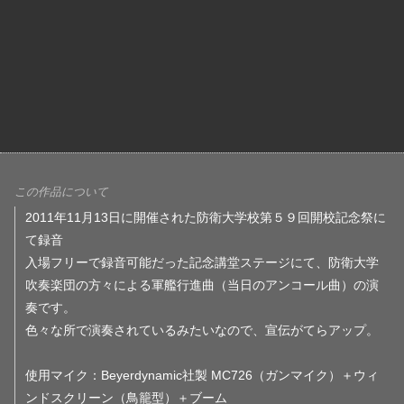
この作品について
2011年11月13日に開催された防衛大学校第５９回開校記念祭に
て録音
入場フリーで録音可能だった記念講堂ステージにて、防衛大学
吹奏楽団の方々による軍艦行進曲（当日のアンコール曲）の演
奏です。
色々な所で演奏されているみたいなので、宣伝がてらアップ。
使用マイク：Beyerdynamic社製 MC726（ガンマイク）＋ウィ
ンドスクリーン（鳥籠型）＋ブーム