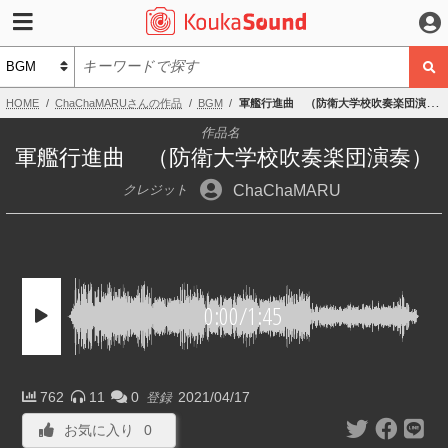
HOME
ChaChaMARUさんの作品
BGM
軍艦行進曲 （防衛大学校吹奏楽団演奏）
作品名
軍艦行進曲 （防衛大学校吹奏楽団演奏）
ChaChaMARU
クレジット
0:00
/
1:45
762
11
0
2021/04/17
登録
お気に入り
0