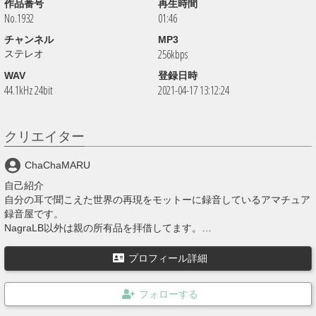
作品番号
再生時間
No.1932
01:46
チャンネル
MP3
256kbps
ステレオ
WAV
登録日時
44.1kHz 24bit
2021-04-17 13:12:24
クリエイター
ChaChaMARU
自己紹介
自分の耳で聞こえた世界の再現をモットーに録音しているアマチュア
録音屋です。
NagraLB以外は親の所有品を拝借してます。
上記の装備以外にNagraTA、NagraIVSD+QGB（10号用アダプタ
－）、Beyerdynamic社製 DT48（ヘッドホン）、ブーム(3m)、スタ
プロフィール詳細
ンド(3m)、ウィンドスクリーン（鳥籠タイプ）等を使用してます。
殆どの投稿音源は Stereo 24bit 192000hz WAVE を Stereo 320kBit/s
MP3 に変換しています。
最近、本業が忙しすぎて未編集のの音源が溜まってます。