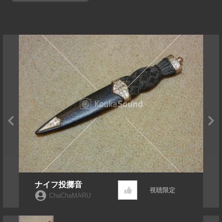
ナイフ投擲音
視聴限定
ChaChaMARU