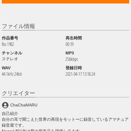
ファイル情報
作品番号
再生時間
No.1982
00:39
チャンネル
MP3
256kbps
ステレオ
WAV
登録日時
44.1kHz 24bit
2021-04-17 13:18:24
クリエイター
ChaChaMARU
自己紹介
自分の耳で聞こえた世界の再現をモットーに録音しているアマチュア
録音屋です。
NagraLB以外は親の所有品を拝借してます。