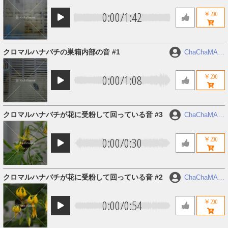
0:00
/
1:42
￥200
クロマルハナバチの巣箱内部の音 #1
ChaChaMAR
U
0:00
/
1:08
￥200
クロマルハナバチが花に受粉して回っている音 #3
ChaChaMAR
U
0:00
/
0:30
￥200
クロマルハナバチが花に受粉して回っている音 #2
ChaChaMAR
U
0:00
/
0:54
￥200