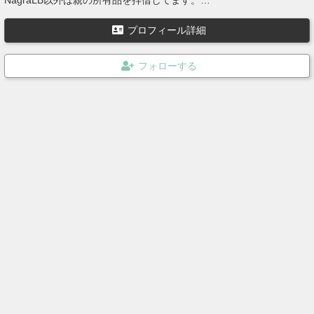
上記の装備以外にNagraTA、NagraIVSD+QGB（10号用アダプタ
－）、Beyerdynamic社製 DT48（ヘッドホン）、ブーム(3m)、スタ
プロフィール詳細
ンド(3m)、ウィンドスクリーン（鳥籠タイプ）等を使用してます。
殆どの投稿音源は Stereo 24bit 192000hz WAVE を Stereo 320kBit/s
MP3 に変換しています。
最近、本業が忙しすぎて未編集のの音源が溜まってます。
すでにハードディスクの容量が大変なことに……。
でも、NagraTAが修理から帰ってきたので、デジタルリマスター作業
もがんばりたい…。（希望的観測）
最近ハワイに行ってM82の音とか、ロシアに行ってAK74とかの音を
録音したい衝動に駆られてます。妥協案として、自衛隊の89式小銃
か120mm滑空砲が妥当かな・・・・・。