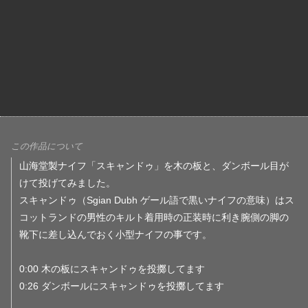
この作品について
山海堂製ナイフ「スキャンドゥ」を木の板と、ダンボール目が
けて投げてみました。
スキャンドゥ（Sgian Dubh ゲール語で黒いナイフの意味）はス
コットランドの男性のキルト着用時の正装時に利き腕側の脚の
靴下に差し込んでおく小型ナイフの事です。
0:00 木の板にスキャンドゥを投擲してます
0:26 ダンボールにスキャンドゥを投擲してます