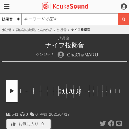
HOME
ChaChaMARUさんの作品
効果音
ナイフ投擲音
作品名
ナイフ投擲音
ChaChaMARU
クレジット
0:00
/
0:38
541
0
0
2021/04/17
登録
お気に入り
0