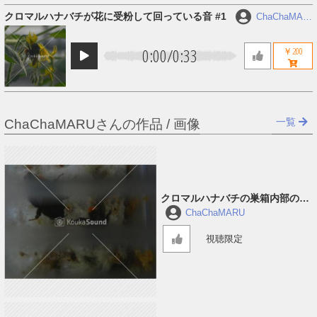
クロマルハナバチが花に受粉して回っている音 #1
ChaChaMAR
U
0:00
/
0:33
￥200
一覧
ChaChaMARUさんの作品 / 画像
クロマルハナバチの巣箱内部の音
#3
ChaChaMARU
視聴限定