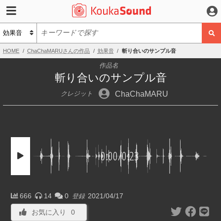
HOME
ChaChaMARUさんの作品
効果音
斬り合いのサンプル音
作品名
斬り合いのサンプル音
ChaChaMARU
クレジット
0:00
/
0:23
666
14
0
2021/04/17
登録
お気に入り
0