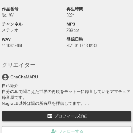
作品番号
再生時間
No.1984
00:24
チャンネル
MP3
256kbps
ステレオ
WAV
登録日時
44.1kHz 24bit
2021-04-17 13:18:30
クリエイター
ChaChaMARU
自己紹介
自分の耳で聞こえた世界の再現をモットーに録音しているアマチュア
録音屋です。
NagraLB以外は親の所有品を拝借してます。
上記の装備以外にNagraTA、NagraIVSD+QGB（10号用アダプタ
－）、Beyerdynamic社製 DT48（ヘッドホン）、ブーム(3m)、スタ
プロフィール詳細
ンド(3m)、ウィンドスクリーン（鳥籠タイプ）等を使用してます。
殆どの投稿音源は Stereo 24bit 192000hz WAVE を Stereo 320kBit/s
MP3 に変換しています。