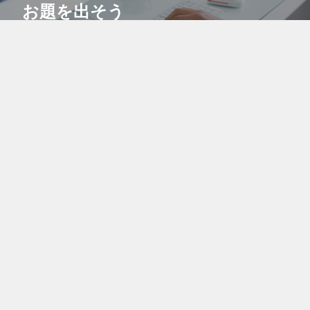
お題を出そう
希望の素材がなければ【お題】を出して募集してみよう！気
に入ったクリエイターがいたらコメントから制作依頼するも
よし！このサイトの機能を最大限に利用しよう。
コラボで共同販売
より多くの人に自分の作品を知ってもらうために、自分の作
品を他のクリエイターの作品に紐付けるコラボ機能を活用し
よう！