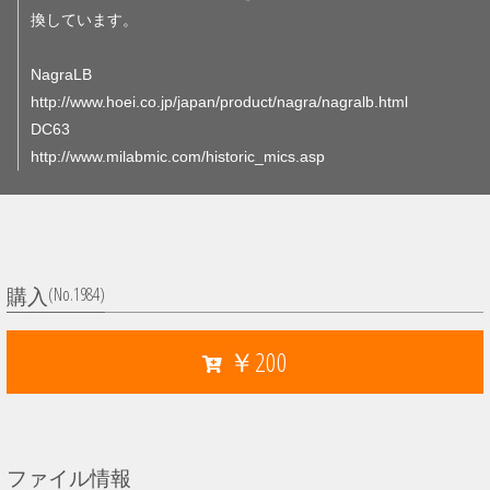
換しています。
NagraLB
http://www.hoei.co.jp/japan/product/nagra/nagralb.html
DC63
http://www.milabmic.com/historic_mics.asp
(No.1984)
購入
￥200
ファイル情報