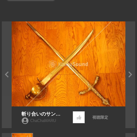
斬り合いのサンプ
視聴限定
ル音
ChaChaMARU