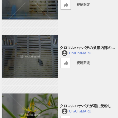
視聴限定
クロマルハナバチの巣箱内部の音
#1
ChaChaMARU
視聴限定
クロマルハナバチが花に受粉して
回っている音 #3
ChaChaMARU