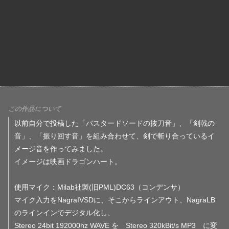
この作品について
以前自分で投稿した「バスタードソードの抜刀音」、「剣戟の
音」、「振り回す音」を組み合わせて、剣で斬り合っているイ
メージ音を作ってみました。
イメージは映画ドラゴンハート。
使用マイク：Milab社製(旧PML)DC63（コンデンサ）
マイク入力をNagraIVSDに、そこからラインアウト、NagraLB
のラインインでデジタル化し、
Stereo 24bit 192000hz WAVE を Stereo 320kBit/s MP3 に変