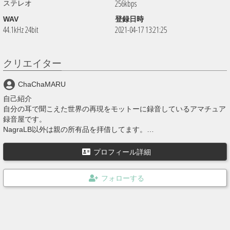
256kbps
ステレオ
WAV
登録日時
44.1kHz 24bit
2021-04-17 13:21:25
クリエイター
ChaChaMARU
自己紹介
自分の耳で聞こえた世界の再現をモットーに録音しているアマチュア
録音屋です。
NagraLB以外は親の所有品を拝借してます。
上記の装備以外にNagraTA、NagraIVSD+QGB（10号用アダプタ
－）、Beyerdynamic社製 DT48（ヘッドホン）、ブーム(3m)、スタ
プロフィール詳細
ンド(3m)、ウィンドスクリーン（鳥籠タイプ）等を使用してます。
殆どの投稿音源は Stereo 24bit 192000hz WAVE を Stereo 320kBit/s
MP3 に変換しています。
最近、本業が忙しすぎて未編集のの音源が溜まってます。
すでにハードディスクの容量が大変なことに……。
でも、NagraTAが修理から帰ってきたので、デジタルリマスター作業
もがんばりたい…。（希望的観測）