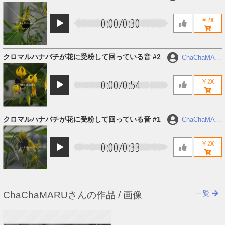
U
0:00
/
0:30
￥200
クロマルハナバチが花に受粉して回っている音 #2
ChaChaMAR
U
0:00
/
0:54
￥200
クロマルハナバチが花に受粉して回っている音 #1
ChaChaMAR
U
0:00
/
0:33
￥200
一覧
ChaChaMARUさんの作品 / 画像