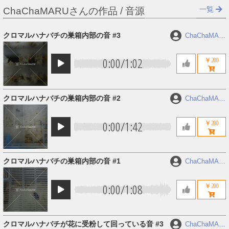
一覧
ChaChaMARUさんの作品 / 音源
クロマルハナバチの巣箱内部の音 #3
ChaChaMAR
U
0:00
/
1:02
￥200
クロマルハナバチの巣箱内部の音 #2
ChaChaMAR
U
0:00
/
1:42
￥200
クロマルハナバチの巣箱内部の音 #1
ChaChaMAR
U
0:00
/
1:08
￥200
クロマルハナバチが花に受粉して回っている音 #3
ChaChaMAR