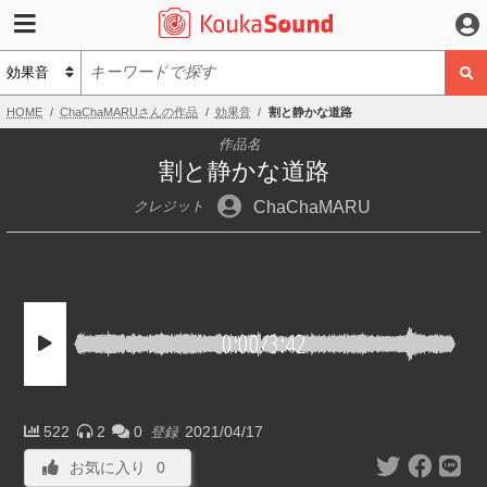
HOME
ChaChaMARUさんの作品
効果音
割と静かな道路
作品名
割と静かな道路
ChaChaMARU
クレジット
0:00
/
3:42
522
2
0
2021/04/17
登録
お気に入り
0