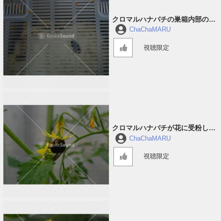
クロマルハナバチの巣箱内部の音
#1
ChaChaMARU
視聴限定
クロマルハナバチが花に受粉して
回っている音 #3
ChaChaMARU
視聴限定