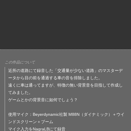
この作品について
近所の道路にて録音した「交通量が少ない道路」のマスターデ
ータから目の前を通過する車の音を排除しました。
遠くに車は通ってますが、特徴の無い背景音を目指して作成し
てみました。
ゲームとかの背景音に如何でしょう？
使用マイク：Beyerdynamic社製 M88N（ダイナミック）＋ウイ
ンドスクリーン＋ブーム
マイク入力をNagraLBにて録音