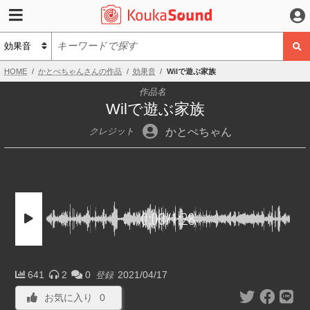
HOME
かとぺちゃんさんの作品
効果音
Wilで遊ぶ家族
作品名
Wilで遊ぶ家族
かとぺちゃん
クレジット
0:00
/
1:28
641
2
0
2021/04/17
登録
お気に入り
0