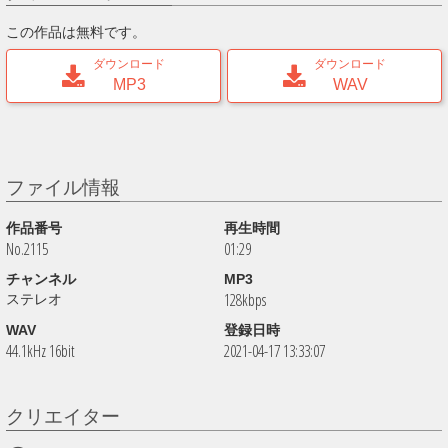
この作品は無料です。
ダウンロード
ダウンロード
MP3
WAV
ファイル情報
作品番号
再生時間
No.2115
01:29
チャンネル
MP3
128kbps
ステレオ
WAV
登録日時
44.1kHz 16bit
2021-04-17 13:33:07
クリエイター