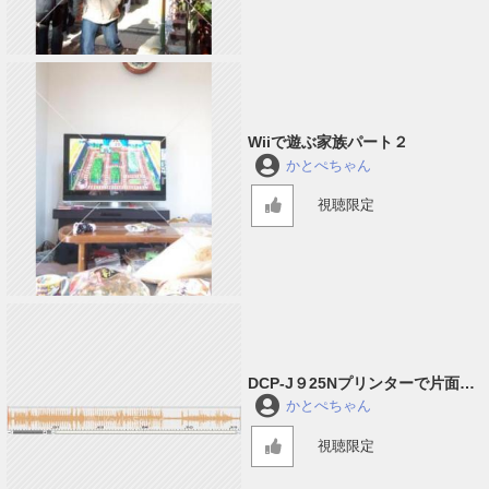
Wiiで遊ぶ家族パート２
かとぺちゃん
視聴限定
DCP-J９25Nプリンターで片面印
刷3枚した音
かとぺちゃん
視聴限定