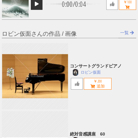
0:00
/
0:04
￥100
一覧
ロビン仮面さんの作品 / 画像
コンサートグランドピアノ
ロビン仮面
￥200
絶対音感講座 60