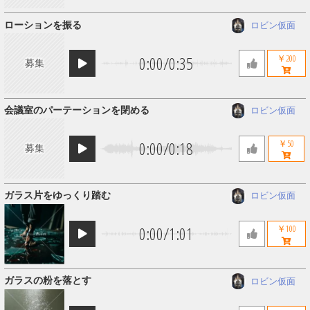
ローションを振る
ロビン仮面
0:00
/
0:35
￥200
募集
会議室のパーテーションを閉める
ロビン仮面
0:00
/
0:18
￥50
募集
ガラス片をゆっくり踏む
ロビン仮面
0:00
/
1:01
￥100
ガラスの粉を落とす
ロビン仮面