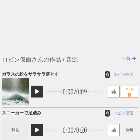
一覧
ロビン仮面さんの作品 / 音源
ガラスの粉をサラサラ落とす
ロビン仮面
0:00
/
0:09
￥100
スニーカーで足踏み
ロビン仮面
0:00
/
0:20
募集
無料