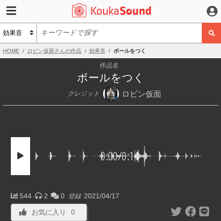
HOME
ロビン仮面さんの作品
効果音
ボールをつく
作品名
ボールをつく
ロビン仮面
クレジット
0:00
/
0:14
544
2
0
2021/04/17
登録
お気に入り
0