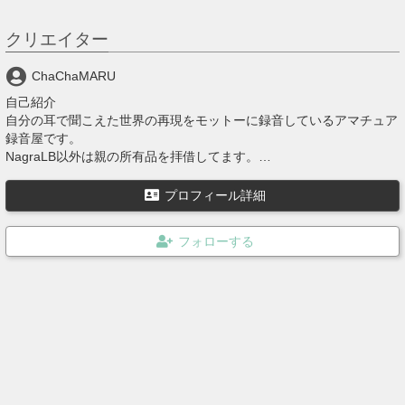
クリエイター
ChaChaMARU
自己紹介
自分の耳で聞こえた世界の再現をモットーに録音しているアマチュア
録音屋です。
NagraLB以外は親の所有品を拝借してます。
上記の装備以外にNagraTA、NagraIVSD+QGB（10号用アダプタ
－）、Beyerdynamic社製 DT48（ヘッドホン）、ブーム(3m)、スタ
プロフィール詳細
ンド(3m)、ウィンドスクリーン（鳥籠タイプ）等を使用してます。
殆どの投稿音源は Stereo 24bit 192000hz WAVE を Stereo 320kBit/s
MP3 に変換しています。
最近、本業が忙しすぎて未編集のの音源が溜まってます。
すでにハードディスクの容量が大変なことに……。
でも、NagraTAが修理から帰ってきたので、デジタルリマスター作業
もがんばりたい…。（希望的観測）
最近ハワイに行ってM82の音とか、ロシアに行ってAK74とかの音を
録音したい衝動に駆られてます。妥協案として、自衛隊の89式小銃
か120mm滑空砲が妥当かな・・・・・。