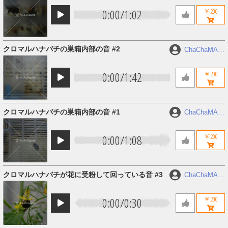
0:00
/
1:02
￥200
クロマルハナバチの巣箱内部の音 #2
ChaChaMAR
U
0:00
/
1:42
￥200
クロマルハナバチの巣箱内部の音 #1
ChaChaMAR
U
0:00
/
1:08
￥200
クロマルハナバチが花に受粉して回っている音 #3
ChaChaMAR
U
0:00
/
0:30
￥200