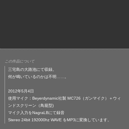
この作品について
三宅島の大路池にて収録。
何が鳴いているのかは不明……。
2012年5月4日
使用マイク：Beyerdynamic社製 MC726（ガンマイク）＋ウィ
ンドスクリーン（鳥籠型)
マイク入力をNagraLBにて録音
Stereo 24bit 192000hz WAVE をMP3に変換しています。