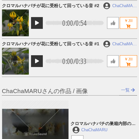
クロマルハナバチが花に受粉して回っている音 #2
ChaChaMAR
U
0:00
/
0:54
￥200
クロマルハナバチが花に受粉して回っている音 #1
ChaChaMAR
U
0:00
/
0:33
￥200
一覧
ChaChaMARUさんの作品 / 画像
クロマルハナバチの巣箱内部の音
#3
ChaChaMARU