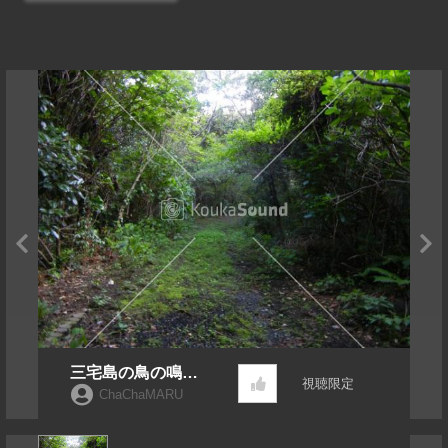
三宅島の鳥の鳴き
視聴限定
声 #8
ChaChaMARU