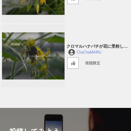
クロマルハナバチが花に受粉して
回っている音 #1
ChaChaMARU
視聴限定