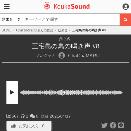
HOME
ChaChaMARUさんの作品
効果音
三宅島の鳥の鳴き声 #8
作品名
三宅島の鳥の鳴き声 #8
ChaChaMARU
クレジット
0:00
/
3:13
567
2
0
2021/04/17
登録
お気に入り
0