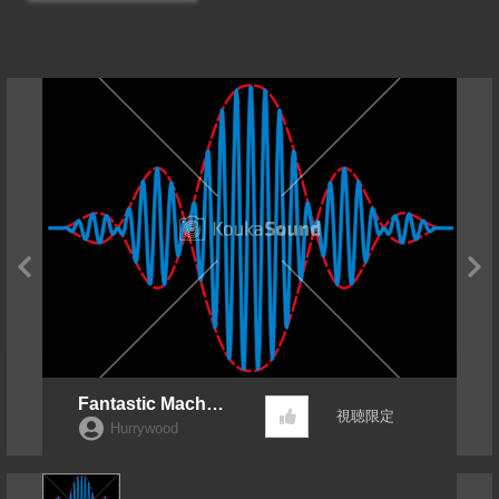
Fantastic Machin
視聴限定
e Hit Fx
Hurrywood