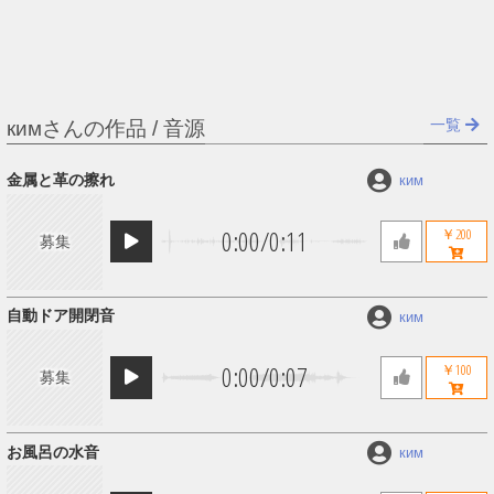
一覧
кимさんの作品 / 音源
金属と革の擦れ
ким
0:00
/
0:11
￥200
募集
自動ドア開閉音
ким
0:00
/
0:07
￥100
募集
お風呂の水音
ким