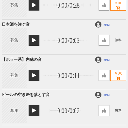
0:00
/
0:28
￥100
募集
日本酒を注ぐ音
ким
0:00
/
0:03
募集
無料
【ホラー系】内臓の音
ким
0:00
/
0:11
￥300
募集
ビールの空き缶を落とす音
ким
0:00
/
0:02
募集
無料