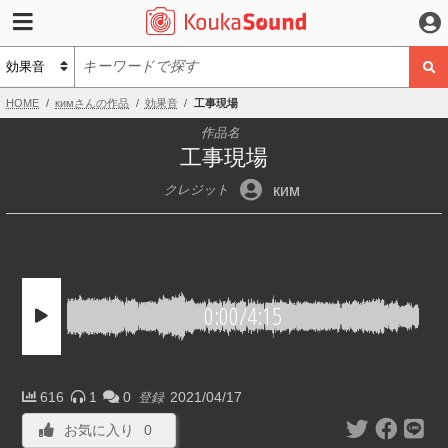
HOME
кимさんの作品
効果音
工事現場
作品名
工事現場
ким
クレジット
0:00
/
4:15
616
1
0
2021/04/17
登録
お気に入り
0