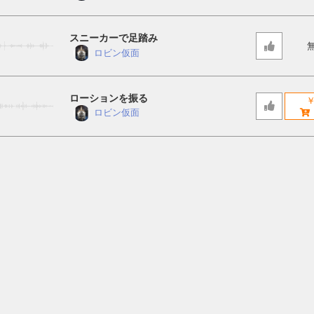
スニーカーで足踏み
ロビン仮面
ローションを振る
￥
ロビン仮面
会議室のパーテーションを閉める
￥
ロビン仮面
ガラス片をゆっくり踏む
￥
ロビン仮面
ガラスの粉を落とす
￥
ロビン仮面