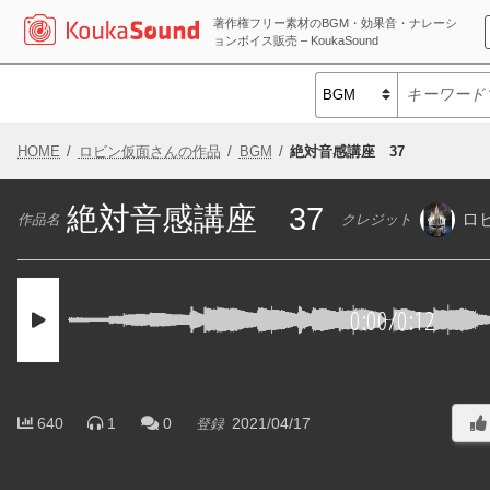
著作権フリー素材のBGM・効果音・ナレーシ
ョンボイス販売 – KoukaSound
HOME
ロビン仮面さんの作品
BGM
絶対音感講座 37
絶対音感講座 37
ロ
作品名
クレジット
0:00
/
0:12
640
1
0
2021/04/17
登録