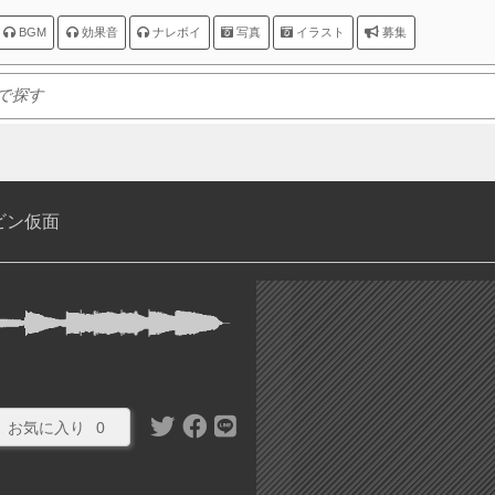
BGM
効果音
ナレボイ
写真
イラスト
募集
ビン仮面
お気に入り
0