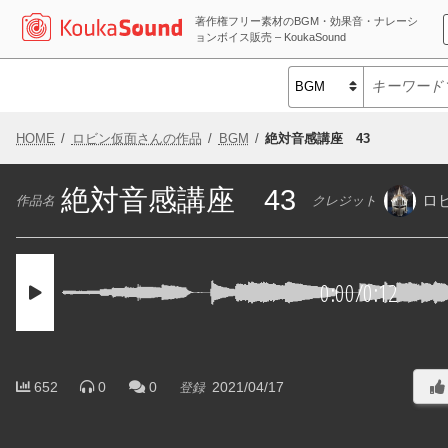
著作権フリー素材のBGM・効果音・ナレーシ
ョンボイス販売 – KoukaSound
HOME
ロビン仮面さんの作品
BGM
絶対音感講座 43
絶対音感講座 43
ロ
作品名
クレジット
0:00
/
0:12
652
0
0
2021/04/17
登録