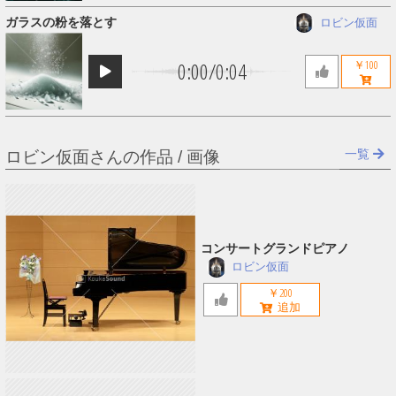
ガラスの粉を落とす
ロビン仮面
0:00
/
0:04
￥100
一覧
ロビン仮面さんの作品 / 画像
コンサートグランドピアノ
ロビン仮面
￥200