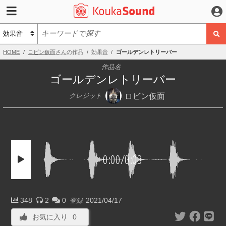
HOME
ロビン仮面さんの作品
効果音
ゴールデンレトリーバー
作品名
ゴールデンレトリーバー
ロビン仮面
クレジット
0:00
/
0:03
348
2
0
2021/04/17
登録
お気に入り
0