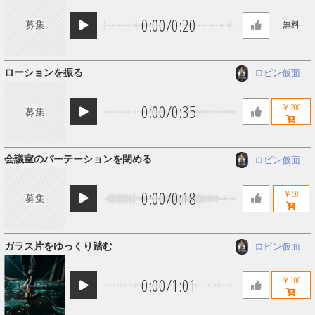
0:00
/
0:20
募集
無料
ローションを振る
ロビン仮面
0:00
/
0:35
￥200
募集
会議室のパーテーションを閉める
ロビン仮面
0:00
/
0:18
￥50
募集
ガラス片をゆっくり踏む
ロビン仮面
0:00
/
1:01
￥100