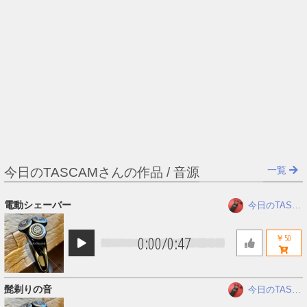
一覧
今日のTASCAMさんの作品 / 音源
電動シェーバー
今日のTASC
AM
0:00
/
0:47
￥50
髭剃りの音
今日のTASC
AM