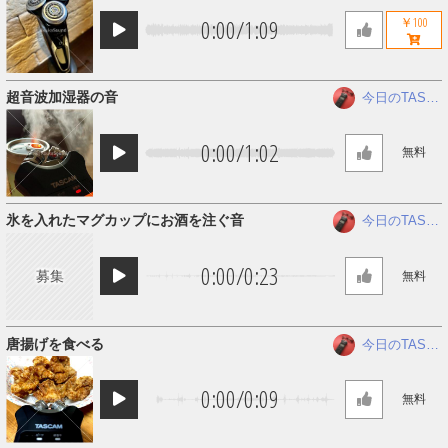
0:00
/
1:09
￥100
超音波加湿器の音
今日のTASC
AM
0:00
/
1:02
無料
氷を入れたマグカップにお酒を注ぐ音
今日のTASC
AM
0:00
/
0:23
募集
無料
唐揚げを食べる
今日のTASC
AM
0:00
/
0:09
無料