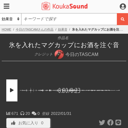
HOME
今日のTASCAMさんの作品
効果音
氷を入れたマグカップにお酒を注ぐ音
作品名
氷を入れたマグカップにお酒を注ぐ音
今日のTASCAM
クレジット
0:00
/
0:23
671
20
0
2022/01/31
登録
お気に入り
0