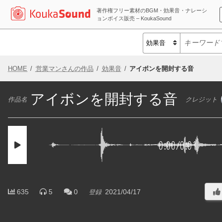
著作権フリー素材のBGM・効果音・ナレーシ
ョンボイス販売 – KoukaSound
HOME
営業マンさんの作品
効果音
アイボンを開封する音
アイボンを開封する音
作品名
クレジット
0:00
/
0:01
635
5
0
2021/04/17
登録