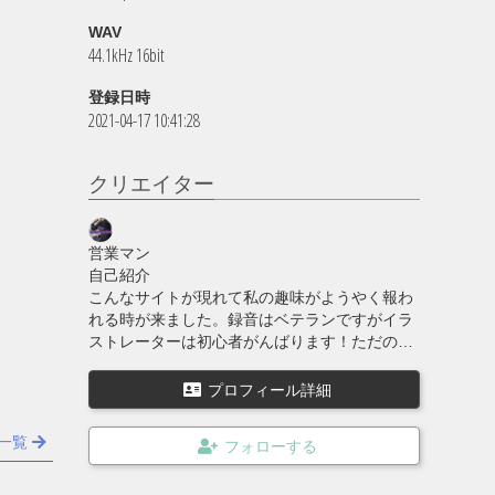
WAV
44.1kHz 16bit
登録日時
2021-04-17 10:41:28
クリエイター
営業マン
自己紹介
こんなサイトが現れて私の趣味がようやく報わ
れる時が来ました。録音はベテランですがイラ
ストレーターは初心者がんばります！ただのサ
ラリーマンやっています。毎日がつまらな
い。。。
プロフィール詳細
一覧