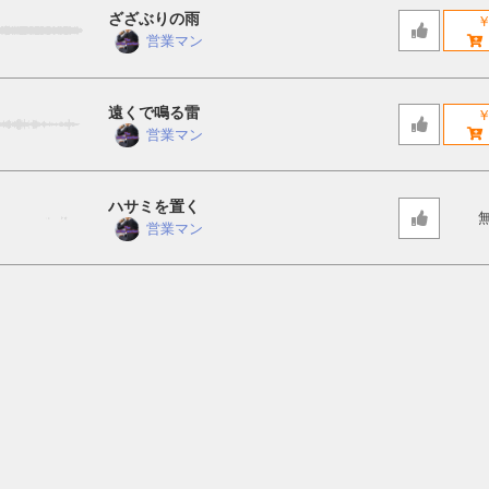
ざざぶりの雨
￥
営業マン
遠くで鳴る雷
￥
営業マン
ハサミを置く
営業マン
マグカップを置く B
￥
営業マン
マグカップを置く A
￥
営業マン
貨物車がゆっくりと走り出す