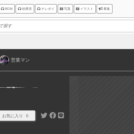
BGM
効果音
ナレボイ
写真
イラスト
募集
営業マン
お気に入り
0