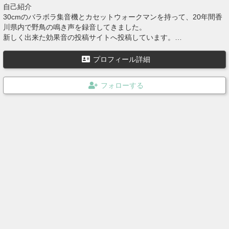
自己紹介
30cmのバラボラ集音機とカセットウォークマンを持って、20年間香
川県内で野鳥の鳴き声を録音してきました。
新しく出来た効果音の投稿サイトへ投稿しています。
最近は家の庭に来る野鳥の声を録っています。
よろしく。
プロフィール詳細