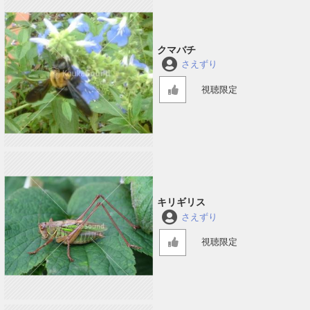
クマバチ
さえずり
視聴限定
キリギリス
さえずり
視聴限定