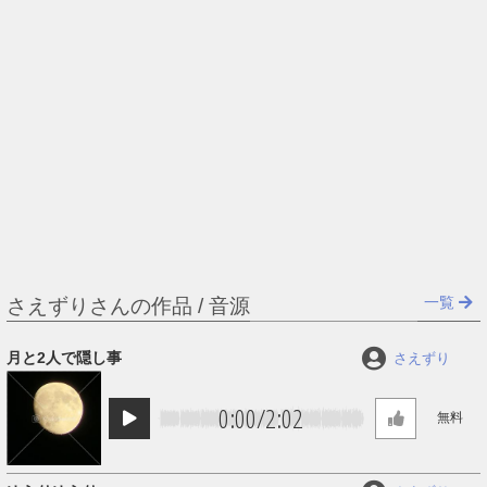
一覧
さえずりさんの作品 / 音源
月と2人で隠し事
さえずり
0:00
/
2:02
無料