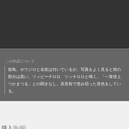
この作品について
留鳥。ホウジロと名前は付いているが、写真をよく見ると頬の
部分は黒い。ツィピーチロロ ツッチロロと鳴く。「一筆啓上
つかまつる」との聞きなし。高音程で澄み切った音色をしてい
る。
(No.660)
購入