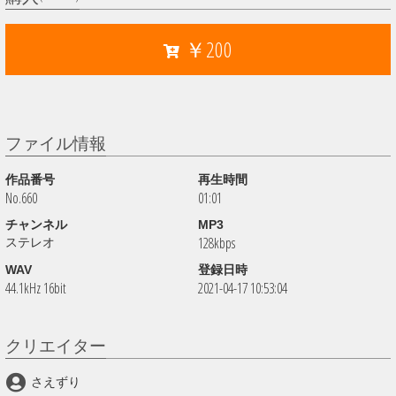
￥200
ファイル情報
作品番号
再生時間
No.660
01:01
チャンネル
MP3
128kbps
ステレオ
WAV
登録日時
44.1kHz 16bit
2021-04-17 10:53:04
クリエイター
さえずり