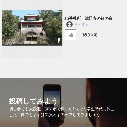
25番札所 津照寺の鐘の音
さえずり
視聴限定
投稿してみよう
初心者でも大歓迎！スマホで撮った1枚でも学生時代に作曲
した１曲でもまずは気負わずアップしてみましょう。