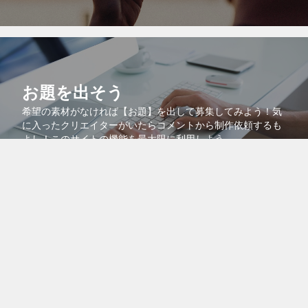
お題を出そう
希望の素材がなければ【お題】を出して募集してみよう！気
に入ったクリエイターがいたらコメントから制作依頼するも
よし！このサイトの機能を最大限に利用しよう。
コラボで共同販売
より多くの人に自分の作品を知ってもらうために、自分の作
品を他のクリエイターの作品に紐付けるコラボ機能を活用し