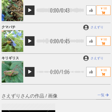
0:00
/
0:43
￥100
クマバチ
さえずり
0:00
/
0:45
￥100
キリギリス
さえずり
0:00
/
1:06
￥100
一覧
さえずりさんの作品 / 画像