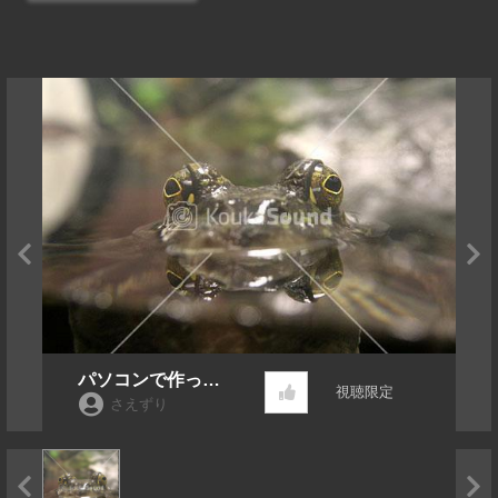
パソコンで作った
視聴限定
ウシガエルの鳴き
さえずり
声