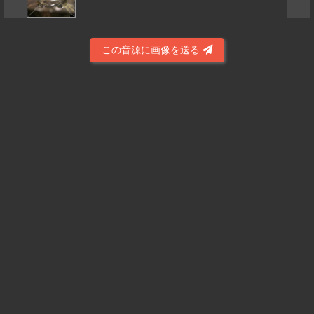
この音源に画像を送る