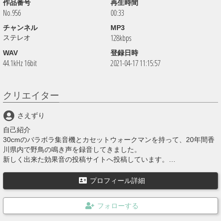
作品番号
再生時間
No.956
00:33
チャンネル
MP3
128kbps
ステレオ
WAV
登録日時
44.1kHz 16bit
2021-04-17 11:15:57
クリエイター
さえずり
自己紹介
30cmのバラボラ集音機とカセットウォークマンを持って、20年間香
川県内で野鳥の鳴き声を録音してきました。
新しく出来た効果音の投稿サイトへ投稿しています。
最近は家の庭に来る野鳥の声を録っています。
よろしく。
プロフィール詳細