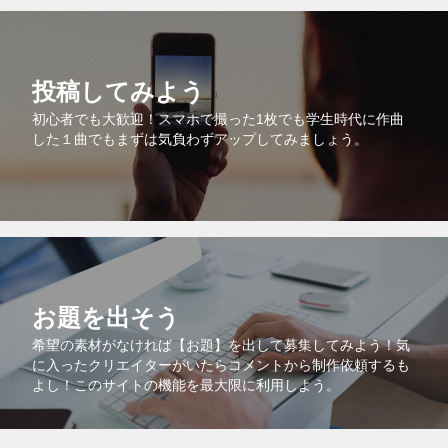
投稿してみよう
初心者でも大歓迎！スマホで撮った1枚でも学生時代に作曲
した１曲でもまずは気負わずアップしてみましょう。
お題を出そう
希望の素材がなければ【お題】を出して募集してみよう！気
に入ったクリエイターがいたらコメントから制作依頼するも
よし！このサイトの機能を最大限に利用しよう。