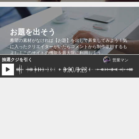
お題を出そう
希望の素材がなければ【お題】を出して募集してみよう！気
に入ったクリエイターがいたらコメントから制作依頼するも
1件の音源が送られています。
よし！このサイトの機能を最大限に利用しよう。
抽選クジを引く
営業マン
0:00
/
0:23
コラボで共同販売
より多くの人に自分の作品を知ってもらうために、自分の作
品を他のクリエイターの作品に紐付けるコラボ機能を活用し
よう！