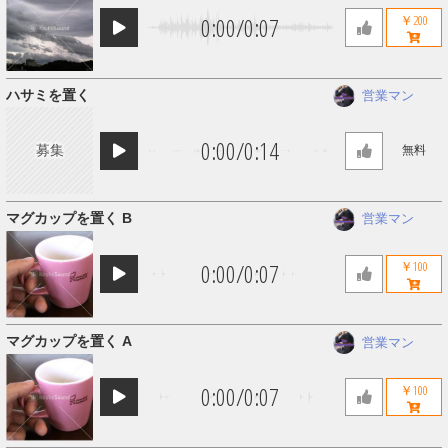
0:00
/
0:07
￥200
ハサミを置く
営業マン
0:00
/
0:14
募集
無料
マグカップを置く B
営業マン
0:00
/
0:07
￥100
マグカップを置く A
営業マン
0:00
/
0:07
￥100