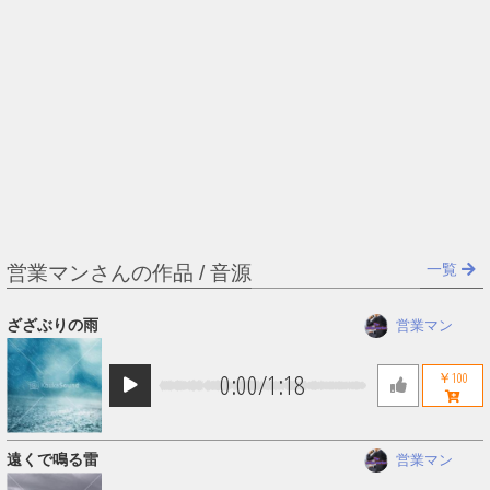
一覧
営業マンさんの作品 / 音源
ざざぶりの雨
営業マン
0:00
/
1:18
￥100
遠くで鳴る雷
営業マン