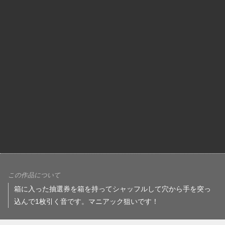
この作品について
箱に入った抽選券を箱を持ってシャッフルして穴から手を突っ
込んで1枚引く音です。マニアック狙いです！