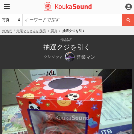
HOME
営業マンさんの作品
写真
抽選クジを引く
作品名
抽選クジを引く
営業マン
クレジット