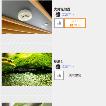
火災報知器
営業マン
￥100
鹿威し
営業マン
視聴限定