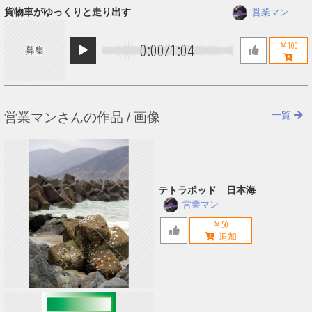
貨物車がゆっくりと走り出す
営業マン
0:00
/
1:04
￥100
募集
一覧
営業マンさんの作品 / 画像
テトラポッド 日本海
営業マン
￥50