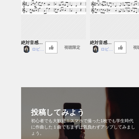
絶対音感講
絶対音感講
視聴限定
視
座 57
座 56
ロビン
ロビン
仮面
仮面
投稿してみよう
初心者でも大歓迎！スマホで撮った1枚でも学生時代
に作曲した１曲でもまずは気負わずアップしてみまし
ょう。