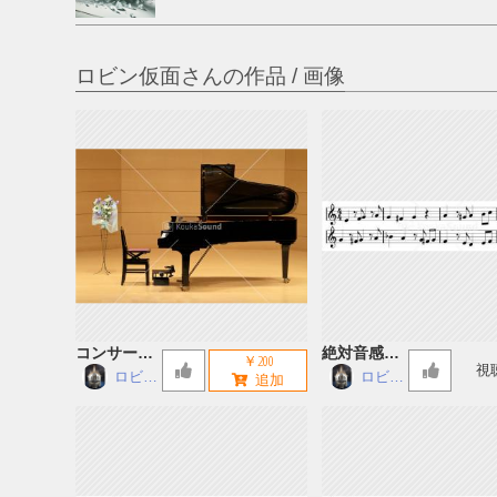
ロビン仮面さんの作品 / 画像
コンサート
絶対音感講
￥200
視
グランドピ
座 60
ロビン
ロビン
仮面
仮面
アノ