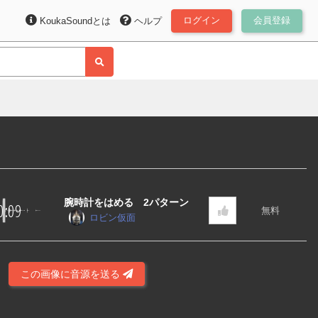
ログイン
会員登録
KoukaSoundとは
ヘルプ
腕時計をはめる 2パターン
0:09
無料
ロビン仮面
この画像に音源を送る