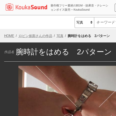
著作権フリー素材のBGM・効果音・ナレーシ
ョンボイス販売 – KoukaSound
HOME
ロビン仮面さんの作品
写真
腕時計をはめる 2パターン
腕時計をはめる 2パターン
作品名