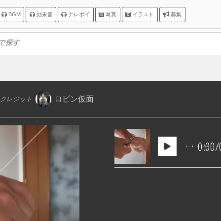
BGM
効果音
ナレボイ
写真
イラスト
募集
ロビン仮面
クレジット
0:00
/