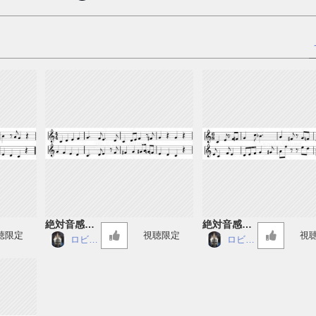
絶対音感講
絶対音感講
聴限定
視聴限定
視
座 59
座 58
ロビン
ロビン
仮面
仮面