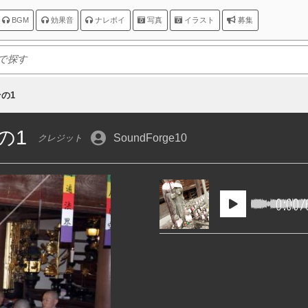
BGM
効果音
ナレボイ
写真
イラスト
募集
の1
の1
SoundForge10
クレジット
0:00
/