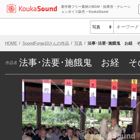
著作権フリー素材のBGM・効果音・ナレーシ
ョンボイス販売 – KoukaSound
HOME
SoundForge10さんの作品
写真
法事･法要･施餓鬼 お経 そ
法事･法要･施餓鬼 お経 そ
作品名