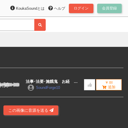
ログイン
会員登録
KoukaSoundとは
ヘルプ
法事･法要･施餓鬼 お経 そ
￥300
6:50
の1
SoundForge10
この画像に音源を送る