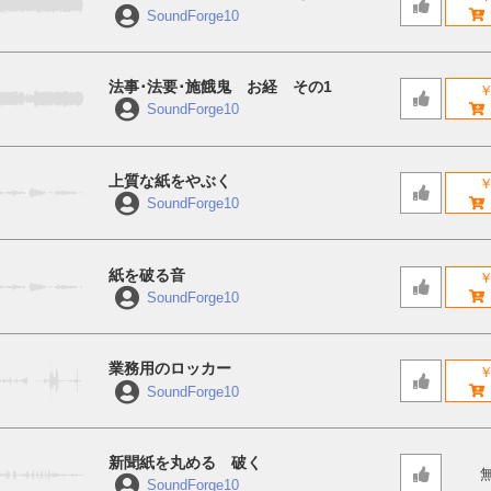
SoundForge10
法事･法要･施餓鬼 お経 その1
￥
SoundForge10
上質な紙をやぶく
￥
SoundForge10
紙を破る音
￥
SoundForge10
業務用のロッカー
￥
SoundForge10
新聞紙を丸める 破く
SoundForge10