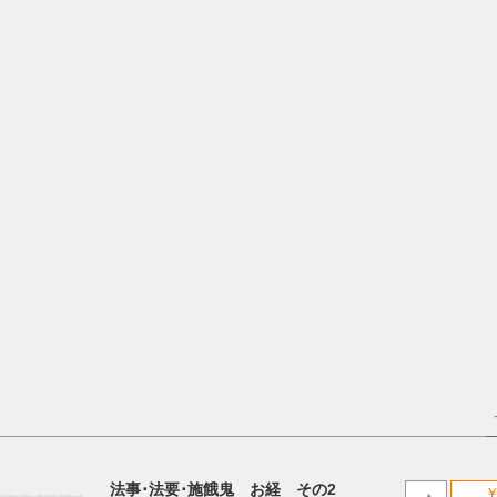
法事･法要･施餓鬼 お経 その2
￥