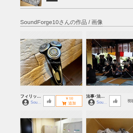
SoundForge10さんの作品 / 画像
フィリップ
法事･法要･
￥100
視
製の電動シ
施餓鬼 お
Sound
Sound
Forge
Forge
ェーバー
経 その2
10
10