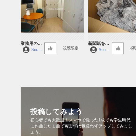
業務用のロ
新聞紙を丸
視聴限定
視
ッカー
める 破く
Sound
Sound
Forge
Forge
10
10
投稿してみよう
初心者でも大歓迎！スマホで撮った1枚でも学生時代
に作曲した１曲でもまずは気負わずアップしてみまし
ょう。