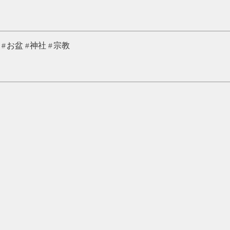
お盆
神社
宗教