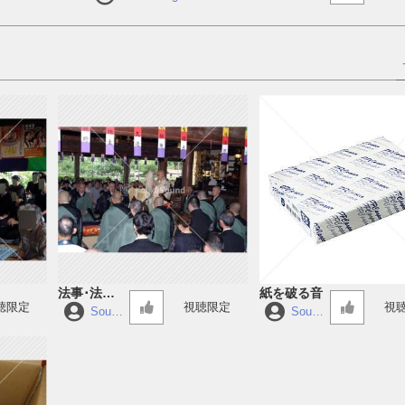
法事･法要･
紙を破る音
聴限定
視聴限定
視
施餓鬼 お
Sound
Sound
Forge
Forge
経 その1
10
10