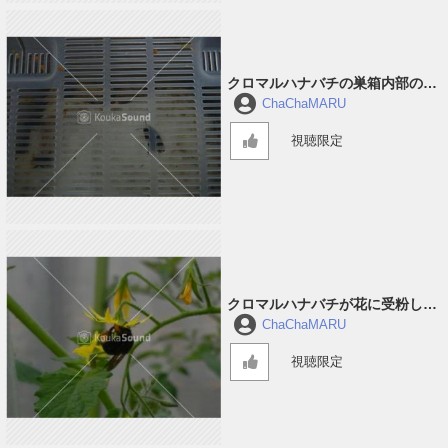
クロマルハナバチの巣箱内部の音
#1
ChaChaMARU
視聴限定
クロマルハナバチが花に受粉して
回っている音 #3
ChaChaMARU
視聴限定