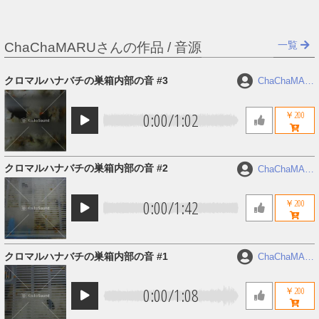
一覧
ChaChaMARUさんの作品 / 音源
クロマルハナバチの巣箱内部の音 #3
ChaChaMAR
U
0:00
/
1:02
￥200
クロマルハナバチの巣箱内部の音 #2
ChaChaMAR
U
0:00
/
1:42
￥200
クロマルハナバチの巣箱内部の音 #1
ChaChaMAR
U
0:00
/
1:08
￥200