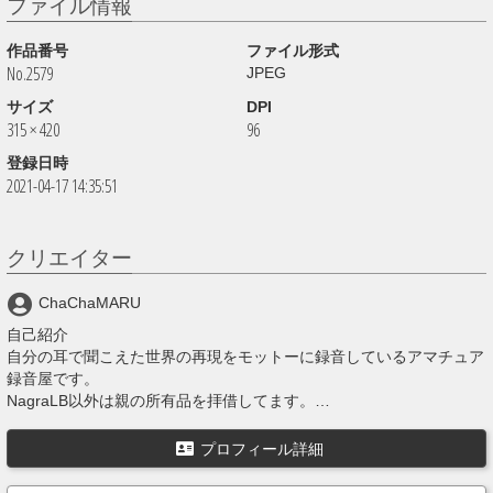
ファイル情報
作品番号
ファイル形式
No.2579
JPEG
サイズ
DPI
315 × 420
96
登録日時
2021-04-17 14:35:51
クリエイター
ChaChaMARU
自己紹介
自分の耳で聞こえた世界の再現をモットーに録音しているアマチュア
録音屋です。
NagraLB以外は親の所有品を拝借してます。
上記の装備以外にNagraTA、NagraIVSD+QGB（10号用アダプタ
－）、Beyerdynamic社製 DT48（ヘッドホン）、ブーム(3m)、スタ
プロフィール詳細
ンド(3m)、ウィンドスクリーン（鳥籠タイプ）等を使用してます。
殆どの投稿音源は Stereo 24bit 192000hz WAVE を Stereo 320kBit/s