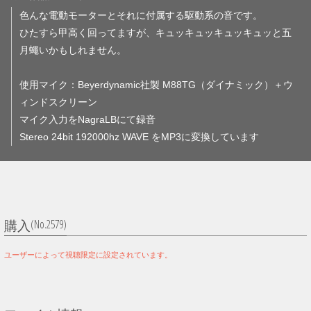
色んな電動モーターとそれに付属する駆動系の音です。
ひたすら甲高く回ってますが、キュッキュッキュッキュッと五
月蠅いかもしれません。
使用マイク：Beyerdynamic社製 M88TG（ダイナミック）＋ウ
ィンドスクリーン
マイク入力をNagraLBにて録音
Stereo 24bit 192000hz WAVE をMP3に変換しています
(No.2579)
購入
ユーザーによって視聴限定に設定されています。