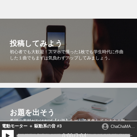
投稿してみよう
初心者でも大歓迎！スマホで撮った1枚でも学生時代に作曲
した１曲でもまずは気負わずアップしてみましょう。
お題を出そう
1件の音源が送られています。
希望の素材がなければ【お題】を出して募集してみよう！気
電動モーター ＋ 駆動系の音 #3
ChaChaMAR
に入ったクリエイターがいたらコメントから制作依頼するも
U
よし！このサイトの機能を最大限に利用しよう。
0:00
/
2:04