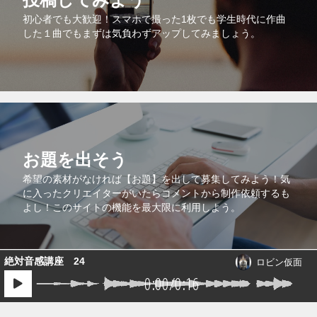
初心者でも大歓迎！スマホで撮った1枚でも学生時代に作曲
した１曲でもまずは気負わずアップしてみましょう。
お題を出そう
希望の素材がなければ【お題】を出して募集してみよう！気
に入ったクリエイターがいたらコメントから制作依頼するも
よし！このサイトの機能を最大限に利用しよう。
1件の音源が送られています。
絶対音感講座 24
ロビン仮面
0:00
/
0:16