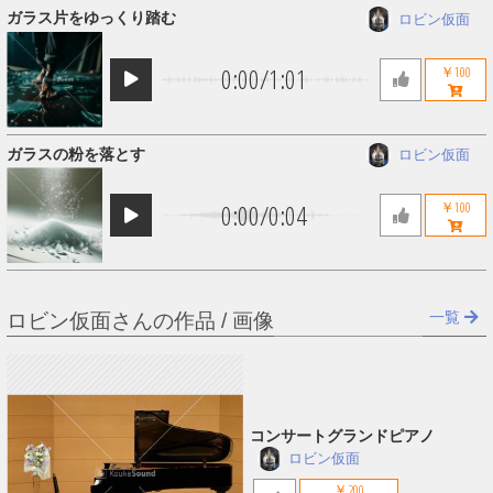
ガラス片をゆっくり踏む
ロビン仮面
0:00
/
1:01
￥100
ガラスの粉を落とす
ロビン仮面
0:00
/
0:04
￥100
一覧
ロビン仮面さんの作品 / 画像
コンサートグランドピアノ
ロビン仮面
￥200