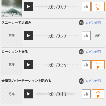
0:00
/
0:09
￥100
スニーカーで足踏み
ロビン仮面
0:00
/
0:20
募集
無料
ローションを振る
ロビン仮面
0:00
/
0:35
￥200
募集
会議室のパーテーションを閉める
ロビン仮面
0:00
/
0:18
￥50
募集