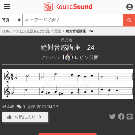
HOME
ロビン仮面さんの作品
写真
絶対音感講座 24
作品名
絶対音感講座 24
ロビン仮面
クレジット
449
0
2021/04/17
登録
お気に入り
0