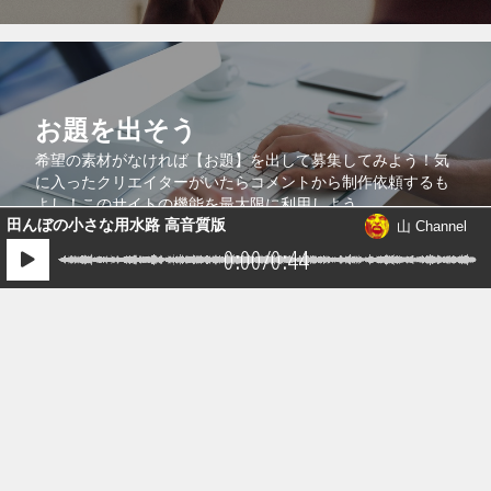
お題を出そう
希望の素材がなければ【お題】を出して募集してみよう！気
に入ったクリエイターがいたらコメントから制作依頼するも
1件の音源が送られています。
よし！このサイトの機能を最大限に利用しよう。
田んぼの小さな用水路 高音質版
山 Channel
0:00
/
0:44
コラボで共同販売
より多くの人に自分の作品を知ってもらうために、自分の作
品を他のクリエイターの作品に紐付けるコラボ機能を活用し
よう！