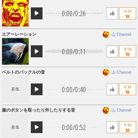
0:00
/
0:26
￥200
エアーレーション
山 Channel
0:00
/
0:11
￥100
ベルトのバックルの音
山 Channel
0:00
/
0:40
￥300
募集
服のボタンを取ったり外したりする音
山 Channel
0:00
/
0:52
￥400
募集