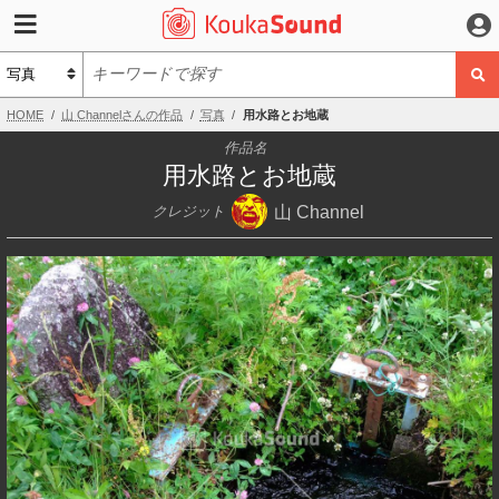
HOME
山 Channelさんの作品
写真
用水路とお地蔵
作品名
用水路とお地蔵
山 Channel
クレジット