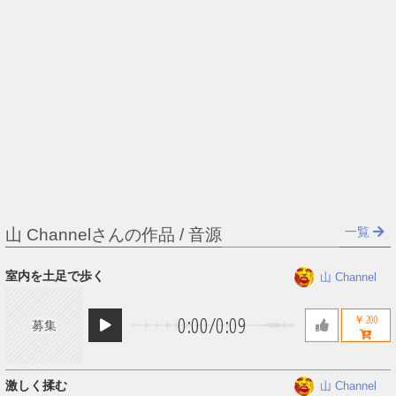
一覧
山 Channelさんの作品 / 音源
室内を土足で歩く
山 Channel
0:00
/
0:09
￥200
募集
激しく揉む
山 Channel