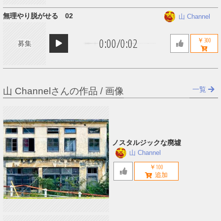
無理やり脱がせる 02
山 Channel
0:00
/
0:02
￥300
募集
一覧
山 Channelさんの作品 / 画像
ノスタルジックな廃墟
山 Channel
￥100