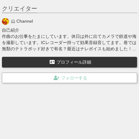
クリエイター
山 Channel
自己紹介
作曲のお仕事をたまにしています。休日は外に出てカメラで鉄道や海
を撮影しています。ICレコーダー持って効果音録音してます。巷では
無類のテトラポッド好きで有名？最近はナレボイスも始めました！地
味にナレが売れています皆さんも購入してください！ゾンビヴォイ
ス！
プロフィール詳細