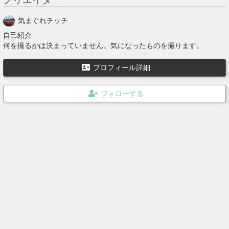
気まぐれチッチ
自己紹介
何を撮るかは決まっていません。気になったものを撮ります。
プロフィール詳細