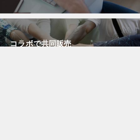
コラボで共同販売
より多くの人に自分の作品を知ってもらうために、自分の作
品を他のクリエイターの作品に紐付けるコラボ機能を活用し
よう！
会員登録は無料です。今すぐご登録ください。
新規会員登録