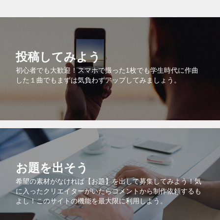
投稿してみよう
初心者でも大歓迎！スマホで撮った1枚でも学生時代に作曲
した１曲でもまずは気負わずアップしてみましょう。
お題を出そう
希望の素材がなければ【お題】を出して募集してみよう！気
に入ったクリエイターがいたらコメントから制作依頼するも
よし！このサイトの機能を最大限に利用しよう。