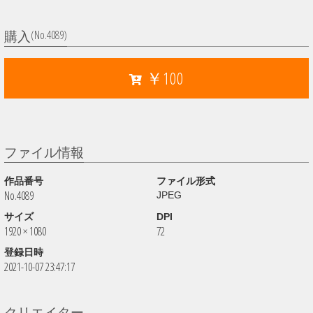
(No.4089)
購入
￥100
ファイル情報
作品番号
ファイル形式
No.4089
JPEG
サイズ
DPI
1920 × 1080
72
登録日時
2021-10-07 23:47:17
クリエイター