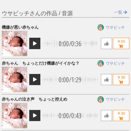
一覧
ウサビッチさんの作品 / 音源
機嫌が悪い赤ちゃん
ウサビッチ
0:00
/
0:36
￥400
赤ちゃん ちょっとだけ機嫌がイイかな？
ウサビッチ
0:00
/
1:29
￥300
赤ちゃんの泣き声 ちょっと控えめ
ウサビッチ
0:00
/
0:43
￥300