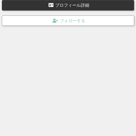
あ。。数打てば当たると言うことでもっともっと効果音録音して他に
プロフィール詳細
ない音を皆様に提供できたらと思います。