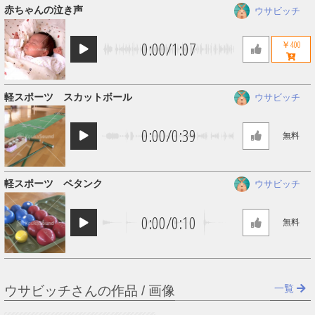
赤ちゃんの泣き声
ウサビッチ
0:00
/
1:07
￥400
軽スポーツ スカットボール
ウサビッチ
0:00
/
0:39
無料
軽スポーツ ペタンク
ウサビッチ
0:00
/
0:10
無料
一覧
ウサビッチさんの作品 / 画像