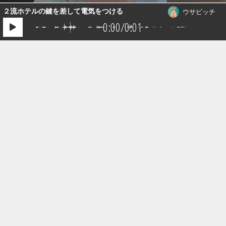
２流ホテルの鍵を差して電気をつける
ウサビッチ
0:00
/
0:01
コラボで共同販売
より多くの人に自分の作品を知ってもらうために、自分の作
品を他のクリエイターの作品に紐付けるコラボ機能を活用し
よう！
会員登録は無料です。今すぐご登録ください。
新規会員登録