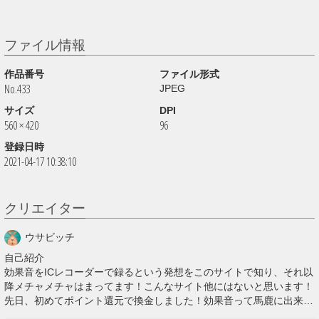
ファイル情報
作品番号
ファイル形式
No.433
JPEG
サイズ
DPI
560 × 420
96
登録日時
2021-04-17 10:38:10
クリエイター
ウサビッチ
自己紹介
効果音をICレコーダーで録るという発想をこのサイトで知り、それ以
降メチャメチャはまってます！こんなサイト他にはないと思います！
先日、初めてポイント還元で換金しました！効果音って馬鹿に出来な
いんだなあと思いました！他の人はどれくらい稼いでいるのかな