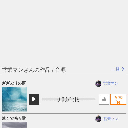
一覧
営業マンさんの作品 / 音源
ざざぶりの雨
営業マン
0:00
/
1:18
￥100
遠くで鳴る雷
営業マン