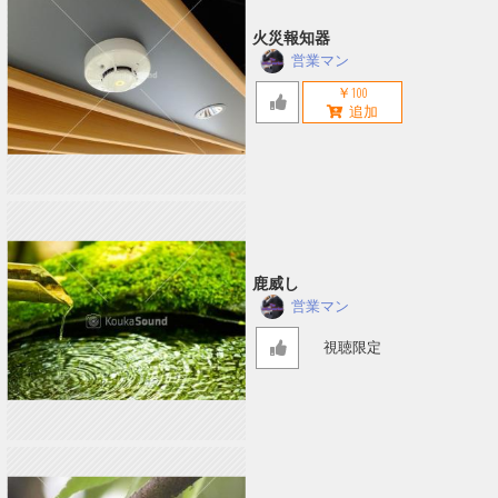
火災報知器
営業マン
￥100
鹿威し
営業マン
視聴限定