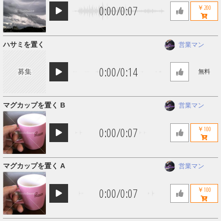
0:00
/
0:07
￥200
ハサミを置く
営業マン
0:00
/
0:14
募集
無料
マグカップを置く B
営業マン
0:00
/
0:07
￥100
マグカップを置く A
営業マン
0:00
/
0:07
￥100