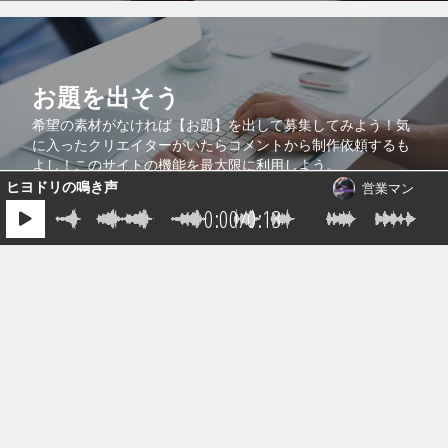
お題を出そう
希望の素材がなければ【お題】を出して募集してみよう！気
に入ったクリエイターがいたらコメントから制作依頼するも
1件の音源が送られています。
よし！このサイトの機能を最大限に利用しよう。
ヒヨドリの鳴き声
営業マン
0:00
/
0:13
コラボで共同販売
より多くの人に自分の作品を知ってもらうために、自分の作
品を他のクリエイターの作品に紐付けるコラボ機能を活用し
よう！