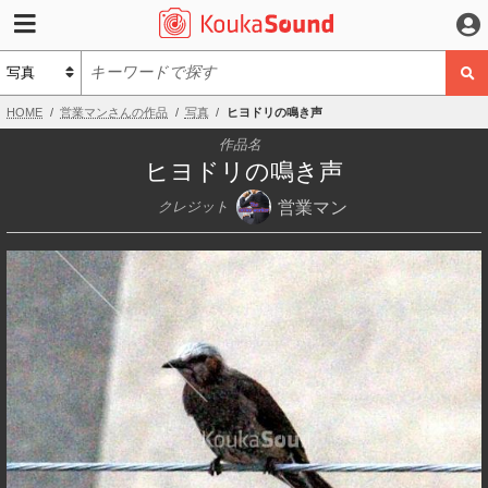
HOME
営業マンさんの作品
写真
ヒヨドリの鳴き声
作品名
ヒヨドリの鳴き声
営業マン
クレジット