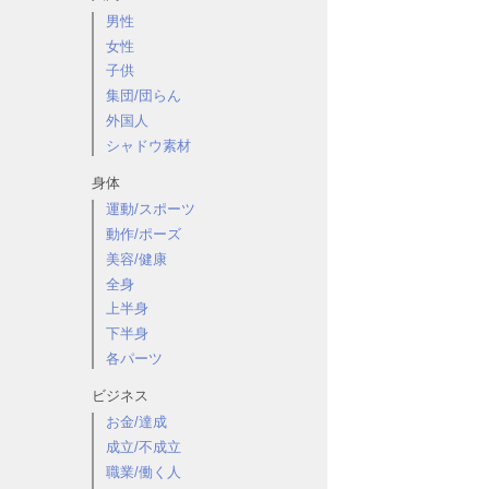
男性
女性
子供
集団/団らん
外国人
シャドウ素材
身体
運動/スポーツ
動作/ポーズ
美容/健康
全身
上半身
下半身
各パーツ
ビジネス
お金/達成
成立/不成立
職業/働く人