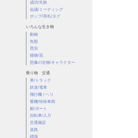
成功/失敗
会議/ミーティング
ポップ/荷札/タグ
いろんな生き物
動物
魚類
昆虫
植物/花
想像の生物/キャラクター
乗り物 交通
車/トラック
鉄道/電車
飛行機 / ヘリ
重機/特殊車両
船/ボート
自転車/人力
交通施設
道路
標識