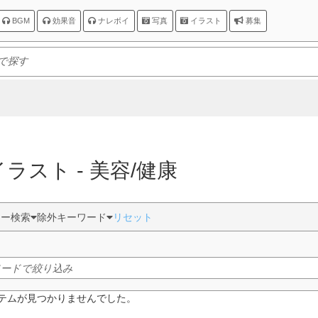
BGM
効果音
ナレボイ
写真
イラスト
募集
 イラスト - 美容/健康
ター検索
除外キーワード
リセット
テムが見つかりませんでした。