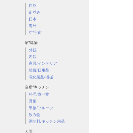
自然
街並み
日本
海外
空/宇宙
家/建物
外観
内観
家具/インテリア
雑貨/日用品
電化製品/機械
台所/キッチン
料理/食べ物
野菜
果物/フルーツ
飲み物
調味料/キッチン用品
人間