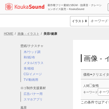
著作権フリー素材のBGM・効果音・ナレーシ
ョンボイス販売 – KoukaSound
HOME
画像 - イラスト
美容/健康
壁紙/テクスチャ
木/ウッド調
画像 -
和/紙/布
メタル/ガラス
革/模様
CG/イメージ
価格
クリエイ
TV/動画用
女性
人間
ロゴ制作支援素材
キーワード
広告バナー用
スマホアプリ
この条件ではアイ
風景