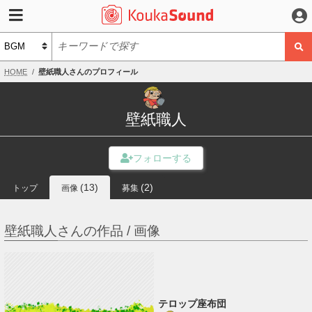
HOME
壁紙職人さんのプロフィール
壁紙職人
(13)
(2)
トップ
画像
募集
壁紙職人さんの作品 / 画像
テロップ座布団