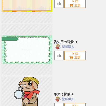
￥100
告知用の背景01
壁紙職人
￥100
ネズミ探偵 A
壁紙職人
￥100