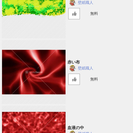
壁紙職人
無料
赤い布
壁紙職人
無料
血液の中