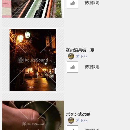
視聴限定
夜の温泉街 夏
オトハ
視聴限定
ボタン式の鍵
オトハ