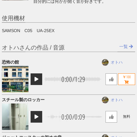
自分的には何かが開く音が好きです。
使用機材
SAMSON C05 UA-25EX
一覧
オトハさんの作品 / 音源
恐怖の館
オトハ
0:00
/
1:29
￥100
スチール製のロッカー
オトハ
0:00
/
0:09
無料