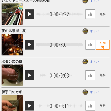
ジェットコースターの初めの音
オトハ
0:00
/
0:22
無料
夜の温泉街 夏
オトハ
0:00
/
3:01
￥200
ボタン式の鍵
オトハ
0:00
/
0:03
無料
勝手口のカギ
オトハ
0:00
/
0:11
無料