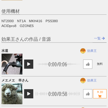
使用機材
NT2000 NT1A MKH416 PSS380
ACIDpro8 OZONE5
一覧
効果王さんの作品 / 音源
水道
効果王
0:00
/
0:06
無料
メエメエ 羊さん
効果王
0:00
/
0:58
￥200