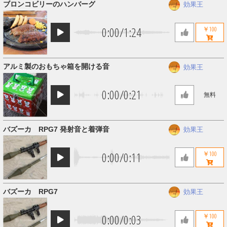
ブロンコビリーのハンバーグ
効果王
0:00
/
1:24
￥100
アルミ製のおもちゃ箱を開ける音
効果王
0:00
/
0:21
無料
バズーカ RPG7 発射音と着弾音
効果王
0:00
/
0:11
￥100
バズーカ RPG7
効果王
0:00
/
0:03
￥100