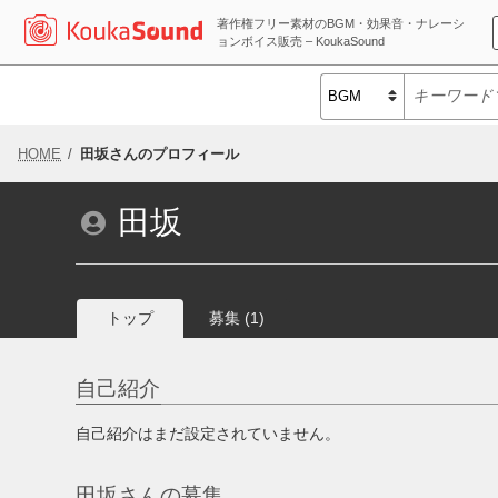
著作権フリー素材のBGM・効果音・ナレーシ
ョンボイス販売 – KoukaSound
HOME
田坂さんのプロフィール
田坂
トップ
募集
(1)
自己紹介
自己紹介はまだ設定されていません。
田坂さんの募集