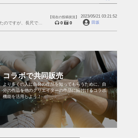
2023/05/21 03:21:52
【現在の投稿状況】
田坂
たのですが、長尺で使
0
0
コラボで共同販売
より多くの人に自分の作品を知ってもらうために、自
分の作品を他のクリエイターの作品に紐付けるコラボ
機能を活用しよう！