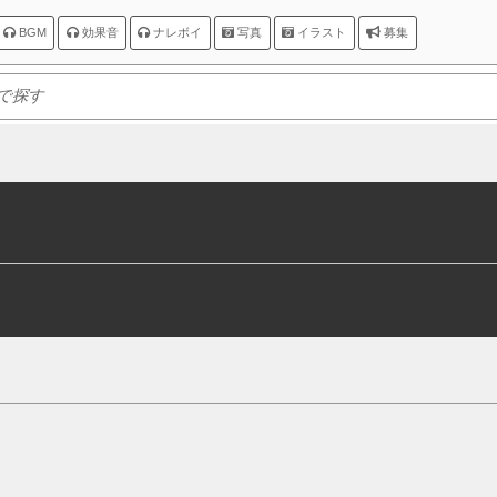
BGM
効果音
ナレボイ
写真
イラスト
募集