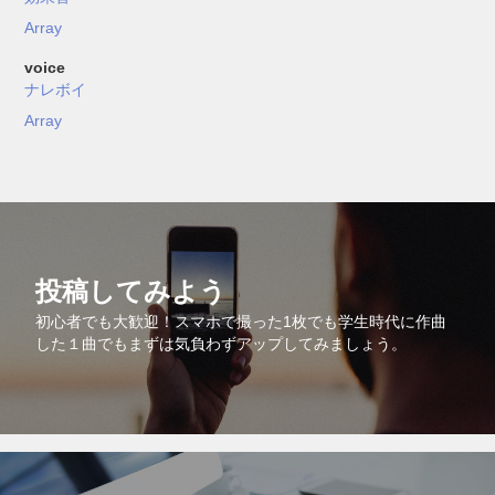
Array
voice
ナレボイ
Array
投稿してみよう
初心者でも大歓迎！スマホで撮った1枚でも学生時代に作曲
した１曲でもまずは気負わずアップしてみましょう。