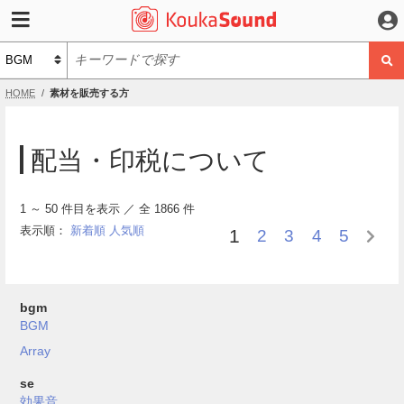
HOME
素材を販売する方
配当・印税について
1
～
50
件目を表示 ／ 全
1866
件
表示順：
新着順
人気順
1
2
3
4
5
bgm
BGM
Array
se
効果音