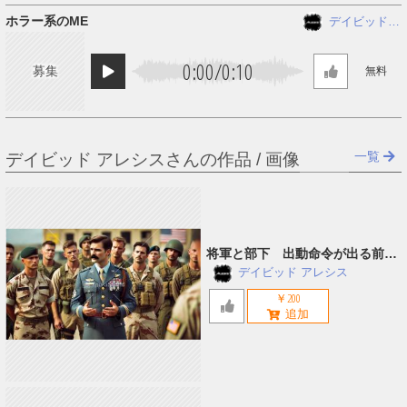
ホラー系のME
デイビッド
アレシス
0:00
/
0:10
募集
無料
一覧
デイビッド アレシスさんの作品 / 画像
将軍と部下 出動命令が出る前の
ミーティング
デイビッド アレシス
￥200