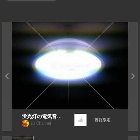
蛍光灯の電気音
視聴限定
+ 点灯音付き
山 Channel