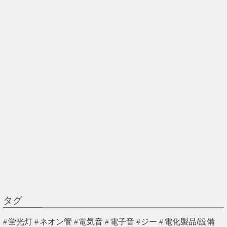
タグ
蛍光灯
ネオン管
電気音
電子音
ジー
電化製品/設備