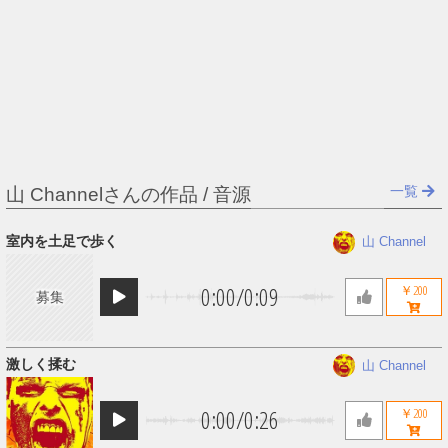
一覧
山 Channelさんの作品 / 音源
室内を土足で歩く
山 Channel
0:00
/
0:09
￥200
募集
激しく揉む
山 Channel
0:00
/
0:26
￥200