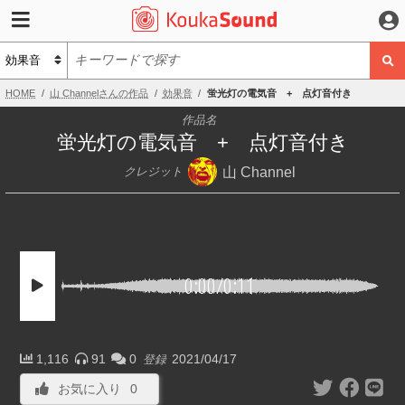
HOME
山 Channelさんの作品
効果音
蛍光灯の電気音 + 点灯音付き
作品名
蛍光灯の電気音 + 点灯音付き
山 Channel
クレジット
0:00
/
0:11
1,116
91
0
2021/04/17
登録
お気に入り
0