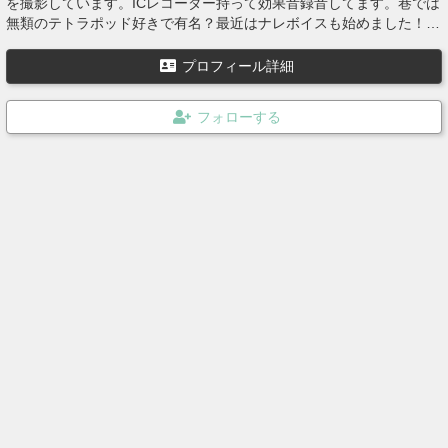
を撮影しています。ICレコーダー持って効果音録音してます。巷では
無類のテトラポッド好きで有名？最近はナレボイスも始めました！地
味にナレが売れています皆さんも購入してください！ゾンビヴォイ
ス！
プロフィール詳細