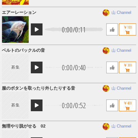
エアーレーション
山 Channel
0:00
/
0:11
￥100
ベルトのバックルの音
山 Channel
0:00
/
0:40
￥300
募集
服のボタンを取ったり外したりする音
山 Channel
0:00
/
0:52
￥400
募集
無理やり脱がせる 02
山 Channel