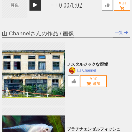
0:00
/
0:02
￥300
募集
一覧
山 Channelさんの作品 / 画像
ノスタルジックな廃墟
山 Channel
￥100
プラチナエンゼルフィッシュ