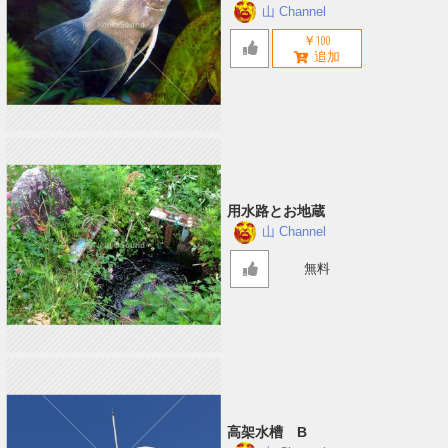
山 Channel
￥100
用水路とお地蔵
山 Channel
無料
高架水槽 B