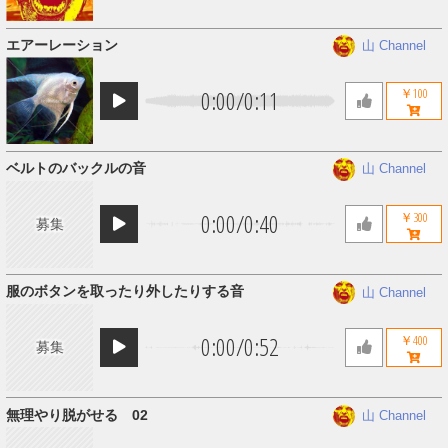
エアーレーション
山 Channel
0:00
/
0:11
￥100
ベルトのバックルの音
山 Channel
0:00
/
0:40
￥300
募集
服のボタンを取ったり外したりする音
山 Channel
0:00
/
0:52
￥400
募集
無理やり脱がせる 02
山 Channel