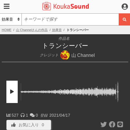
HOME
山 Channelさんの作品
効果音
トランシーバー
作品名
トランシーバー
山 Channel
クレジット
0:00
/
0:03
527
1
0
2021/04/17
登録
お気に入り
0