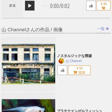
0:00
/
0:02
￥300
募集
一覧
山 Channelさんの作品 / 画像
ノスタルジックな廃墟
山 Channel
￥100
プラチナエンゼルフィッシュ