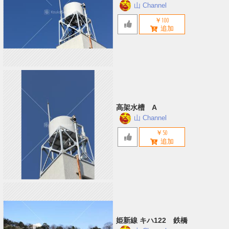
山 Channel
￥100
高架水槽 A
山 Channel
￥50
姫新線 キハ122 鉄橋