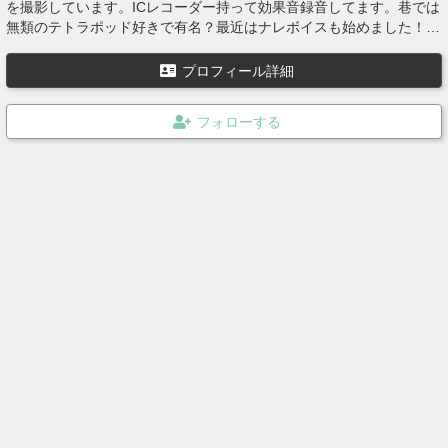
を撮影しています。ICレコーダー持って効果音録音してます。巷では
無類のテトラポッド好きで有名？最近はナレボイスも始めました！地
味にナレが売れています皆さんも購入してください！ゾンビヴォイ
ス！
プロフィール詳細