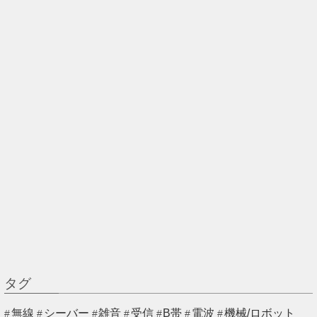
タグ
無線
シーバー
雑音
受信
B帯
電波
機械/ロボット