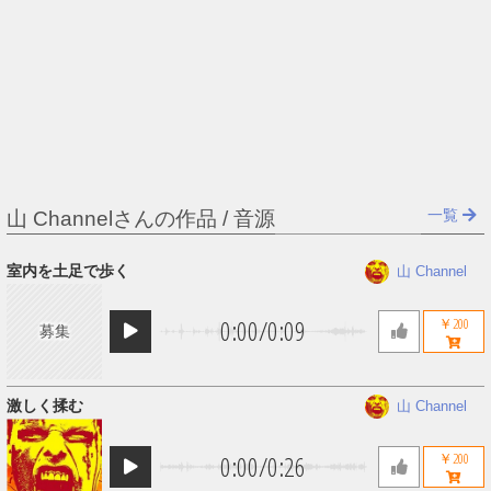
一覧
山 Channelさんの作品 / 音源
室内を土足で歩く
山 Channel
0:00
/
0:09
￥200
募集
激しく揉む
山 Channel
0:00
/
0:26
￥200