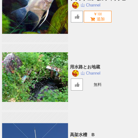
山 Channel
￥100
用水路とお地蔵
山 Channel
無料
高架水槽 B