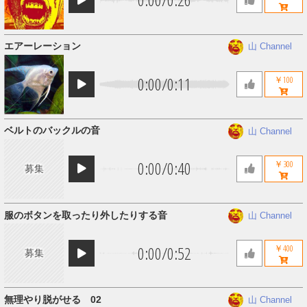
エアーレーション
山 Channel
0:00
/
0:11
￥100
ベルトのバックルの音
山 Channel
0:00
/
0:40
￥300
募集
服のボタンを取ったり外したりする音
山 Channel
0:00
/
0:52
￥400
募集
無理やり脱がせる 02
山 Channel