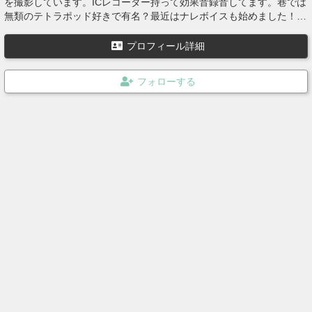
を撮影しています。ICレコーダー持って効果音録音してます。巷では
無類のテトラポッド好きで有名？最近はナレボイスも始めました！地
味にナレが売れています皆さんも購入してください！ゾンビヴォイ
ス！
プロフィール詳細