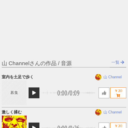
一覧
山 Channelさんの作品 / 音源
室内を土足で歩く
山 Channel
0:00
/
0:09
￥200
募集
激しく揉む
山 Channel
0:00
/
0:26
￥200