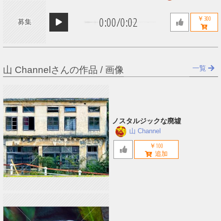
0:00
/
0:02
￥300
募集
一覧
山 Channelさんの作品 / 画像
ノスタルジックな廃墟
山 Channel
￥100