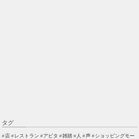
タグ
店
レストラン
アピタ
雑踏
人
声
ショッピングモー