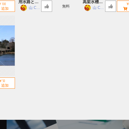
用水路とお
高架水槽
100
￥
無料
地蔵
B
山 Ch
山 Ch
annel
annel
￥50