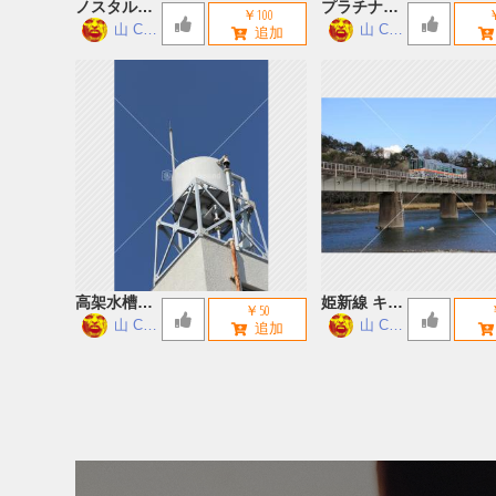
ノスタルジ
プラチナエ
￥100
￥
ックな廃墟
ンゼルフィ
山 Ch
山 Ch
annel
annel
ッシュ
高架水槽
姫新線 キハ
￥50
A
122 鉄橋
山 Ch
山 Ch
annel
annel