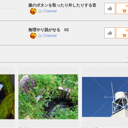
服のボタンを取ったり外したりする音
￥
山 Channel
無理やり脱がせる 02
￥
山 Channel