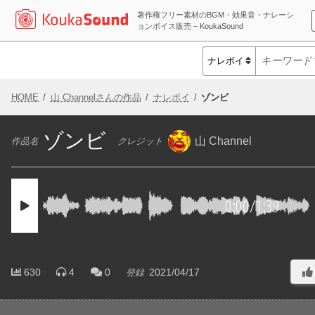
著作権フリー素材のBGM・効果音・ナレーシ
ョンボイス販売 – KoukaSound
HOME
山 Channelさんの作品
ナレボイ
ゾンビ
ゾンビ
山 Channel
作品名
クレジット
0:00
/
1:39
630
4
0
2021/04/17
登録