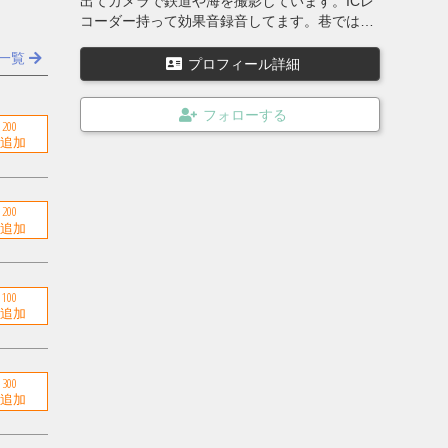
出てカメラで鉄道や海を撮影しています。ICレ
コーダー持って効果音録音してます。巷では無
類のテトラポッド好きで有名？最近はナレボイ
一覧
スも始めました！地味にナレが売れています皆
プロフィール詳細
さんも購入してください！ゾンビヴォイス！
200
200
100
300