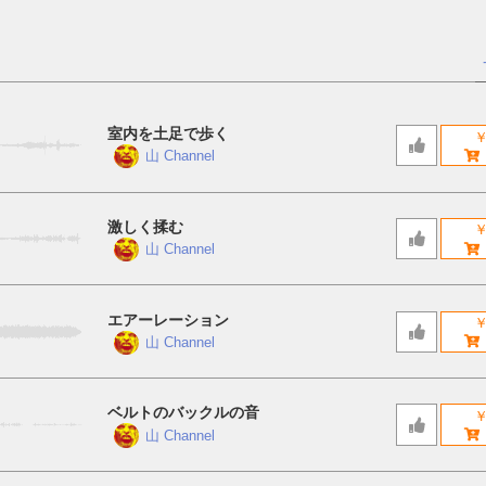
室内を土足で歩く
￥
山 Channel
激しく揉む
￥
山 Channel
エアーレーション
￥
山 Channel
ベルトのバックルの音
￥
山 Channel