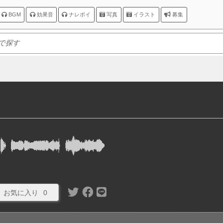
BGM
効果音
ナレボイ
写真
イラスト
募集
お気に入り
0