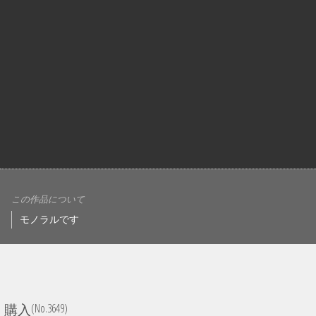
この作品について
モノラルです
(No.3649)
購入