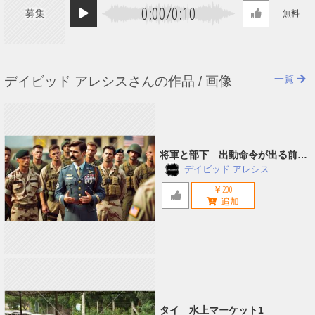
0:00
/
0:10
募集
無料
一覧
デイビッド アレシスさんの作品 / 画像
将軍と部下 出動命令が出る前の
ミーティング
デイビッド アレシス
￥200
タイ 水上マーケット1