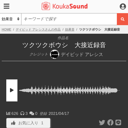
HOME
デイビッド アレシスさんの作品
効果音
ツクツクボウシ 大接近録音
作品名
ツクツクボウシ 大接近録音
デイビッド アレシス
クレジット
0:00
/
0:31
626
3
0
2021/04/17
登録
お気に入り
1