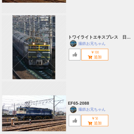
トワイライトエキスプレス 日本
海
撮鉄お兄ちゃん
￥100
EF65-2088
撮鉄お兄ちゃん
￥50