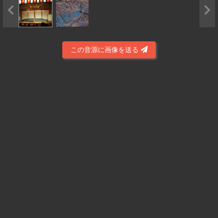
この音源に画像を送る