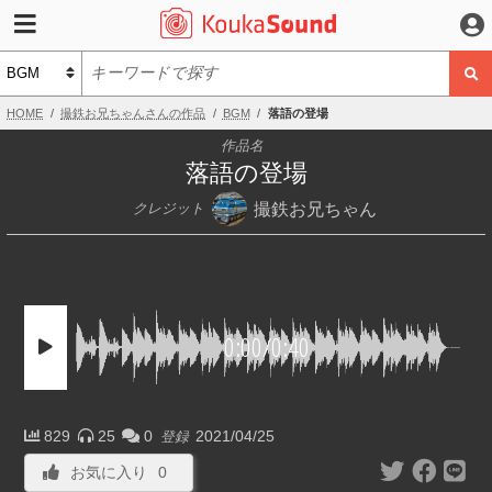
HOME
撮鉄お兄ちゃんさんの作品
BGM
落語の登場
作品名
落語の登場
撮鉄お兄ちゃん
クレジット
0:00
/
0:40
829
25
0
2021/04/25
登録
お気に入り
0